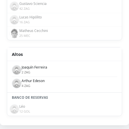
Gustavo Sciencia
42 ZAG
Lucas Hipólito
16 ZAG
Matheus Cecchini
25 MEC
Altos
Joaquín Ferreira
2 ZAG
Arthur Edeson
4 ZAG
BANCO DE RESERVAS
Léo
12 GOL