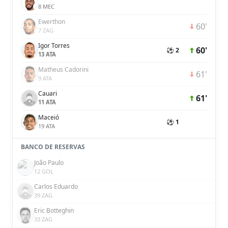
8 MEC
Ewerthon
60'
7 ZAG
Igor Torres
60'
⚽ 2
13 ATA
Matheus Cadorini
61'
9 ATA
Cauari
61'
11 ATA
Maceió
⚽ 1
19 ATA
BANCO DE RESERVAS
João Paulo
12 GOL
Carlos Eduardo
39 ZAG
Eric Botteghin
33 ZAG