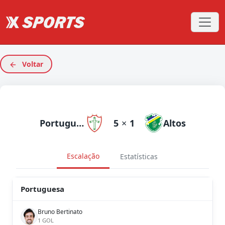
Voltar
Portuguesa
5
×
1
Altos
Escalação
Estatísticas
Portuguesa
Bruno Bertinato
1 GOL