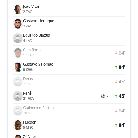
João Vitor
2 ZAG
Gustavo Henrique
3 ZAG
Eduardo Biazus
4 LAD
Caio Roque
84'
17 LAD
Gustavo Salomão
84'
6 ZAG
Denis
45'
27 MEC
Renê
45'
⚽ 2
21 ATA
Guilherme Portuga
84'
20 MEC
Hudson
84'
5 MEC
Zé Vitor