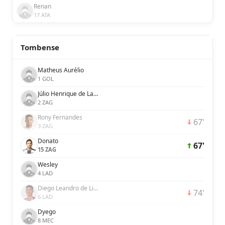
Renan
17 ATA
Tombense
Matheus Aurélio
1 GOL
Júlio Henrique de Lacerda de Paula
2 ZAG
Rony Fernandes
67'
3 ZAG
Donato
67'
15 ZAG
Wesley
4 LAD
Diego Leandro de Lima Ferreira
74'
6 LAD
Dyego
8 MEC