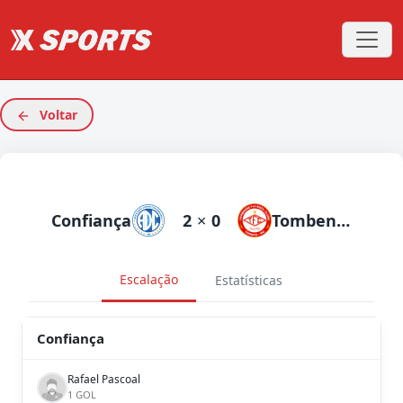
Voltar
Confiança
2
×
0
Tombense
Escalação
Estatísticas
Confiança
Rafael Pascoal
1 GOL