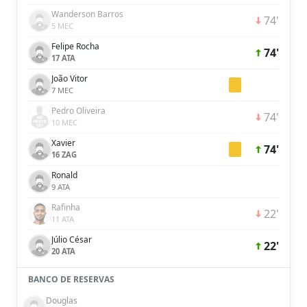
Wanderson Barros
74'
5 MEC
Felipe Rocha
74'
17 ATA
João Vitor
7 MEC
Pedro Oliveira
74'
10 MEC
Xavier
74'
16 ZAG
Ronald
9 ATA
Rafinha
22'
11 ATA
Júlio César
22'
20 ATA
BANCO DE RESERVAS
Douglas