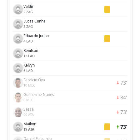
Valdir
2 ZAG
Lucas Cunha
3 ZAG
Eduardo Junho
4 LAD
Renilson
13 LAD
Kelvyn
6 LAD
Fabrício Oya
73'
10 MEC
Guilherme Nunes
84'
8 MEC
Sassá
73'
99 ATA
Maikon
73'
19 ATA
Daniel Felizardo