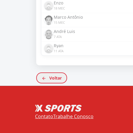
Enzo
18 MEC
Marco Antônio
15 MEC
André Luis
7 ATA
Ryan
11 ATA
Voltar
Contato
Trabalhe Conosco