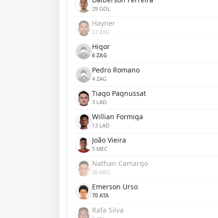
29 GOL
Hayner
22 ZAG
Higor
6 ZAG
Pedro Romano
4 ZAG
Tiago Pagnussat
3 LAD
Willian Formiga
13 LAD
João Vieira
5 MEC
Nathan Camargo
20 MEC
Emerson Urso
70 ATA
Rafa Silva