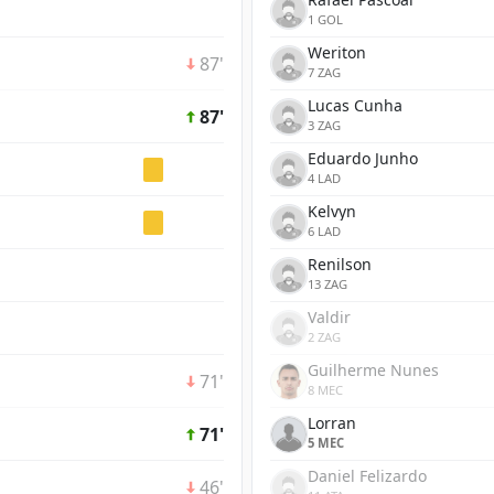
1 GOL
Weriton
87'
7 ZAG
Lucas Cunha
87'
3 ZAG
Eduardo Junho
4 LAD
Kelvyn
6 LAD
Renilson
13 ZAG
Valdir
2 ZAG
Guilherme Nunes
71'
8 MEC
Lorran
71'
5 MEC
Daniel Felizardo
46'