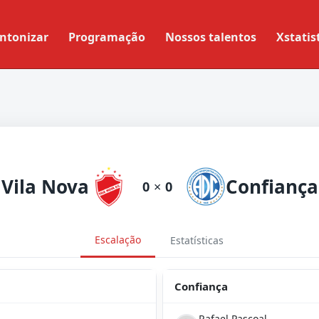
ntonizar
Programação
Nossos talentos
Xstatis
Vila Nova
Confiança
0
×
0
Escalação
Estatísticas
Confiança
Rafael Pascoal