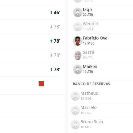
11 ATA
Iago
46'
20 ATA
Wendel
78'
10 MEC
Fabrício Oya
78'
17 MEC
Sassá
78'
99 ATA
Maikon
78'
19 ATA
BANCO DE RESERVAS
Matheus
12 GOL
Marcelo
16 ZAG
Bruno Silva
18 MEC