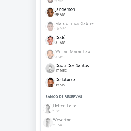
9 ATA
Janderson
99 ATA
Marquinhos Gabriel
10 MEC
Dodô
21 ATA
Willian Maranhão
8 MEC
Dudu Dos Santos
17 MEC
Dellatorre
49 ATA
BANCO DE RESERVAS
Helton Leite
1 GOL
Weverton
23 ZAG