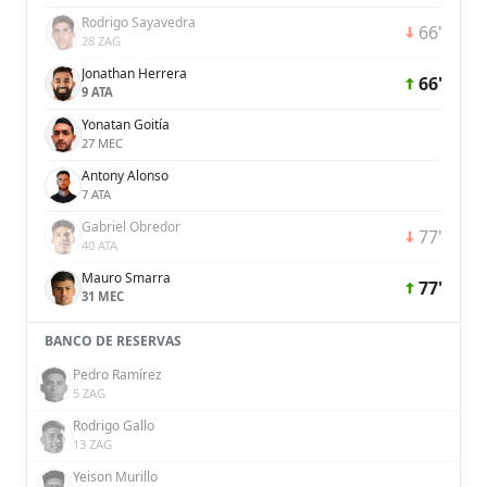
Rodrigo Sayavedra
66'
28 ZAG
Jonathan Herrera
66'
9 ATA
Yonatan Goitía
27 MEC
Antony Alonso
7 ATA
Gabriel Obredor
77'
40 ATA
Mauro Smarra
77'
31 MEC
BANCO DE RESERVAS
Pedro Ramírez
5 ZAG
Rodrigo Gallo
13 ZAG
Yeison Murillo