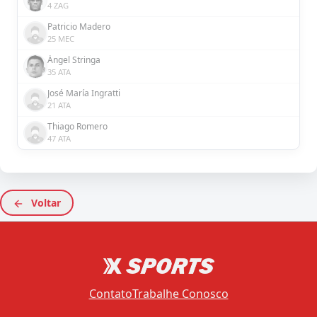
4 ZAG
Patricio Madero
25 MEC
Ángel Stringa
35 ATA
José María Ingratti
21 ATA
Thiago Romero
47 ATA
Voltar
Contato
Trabalhe Conosco