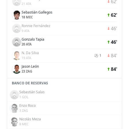
62'
21 ATA
Sebastián Gallegos
62'
18 MEC
Ronnie Fernández
46'
9 ATA
Gonzalo Tapia
46'
20 ATA
N. Da Silva
84'
⚽ 1
19 ATA
Jason León
84'
23 ZAG
BANCO DE RESERVAS
Sebastián Salas
1 GOL
Enzo Roco
3 ZAG
Nicolás Meza
8 MEC