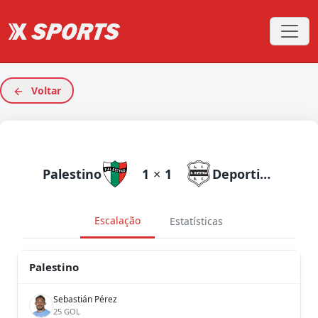
Voltar
Palestino
1
×
1
Deportivo Riestra
Escalação
Estatísticas
Palestino
Sebastián Pérez
25 GOL