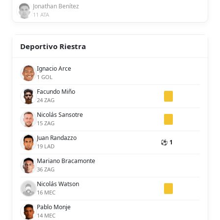
Jonathan Benítez
11 ATA
Deportivo Riestra
Ignacio Arce
1 GOL
Facundo Miño
24 ZAG
Nicolás Sansotre
15 ZAG
Juan Randazzo
⚽ 1
19 LAD
Mariano Bracamonte
36 ZAG
Nicolás Watson
16 MEC
Pablo Monje
14 MEC