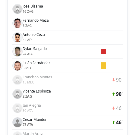
Jose Bizama
16 ZAG
Fernando Meza
6 ZAG
Antonio Ceza
4 LAD
Dylan Salgado
24 ATA
Julián Fernández
5 MEC
Francisco Montes
90'
15 MEC
Vicente Espinoza
90'
2 ZAG
Ian Alegría
46'
30 ATA
César Munder
46'
27 ATA
Martín Araya