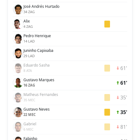
José Andrés Hurtado
34 ZAG
Alix
4 ZAG
Pedro Henrique
14 LAD
Juninho Capixaba
29 LAD
Eduardo Sasha
61'
8 ATA
Gustavo Marques
61'
16 ZAG
Matheus Fernandes
35'
35 MEC
Gustavo Neves
35'
22 MEC
Gabriel
81'
6 MEC
Fabinho