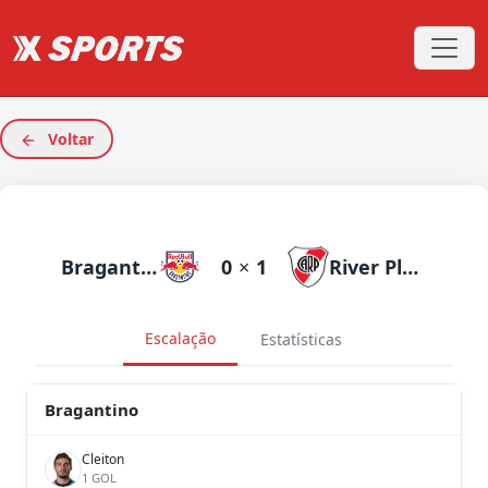
Voltar
Bragantino
0
×
1
River Plate
Escalação
Estatísticas
Bragantino
Cleiton
1 GOL