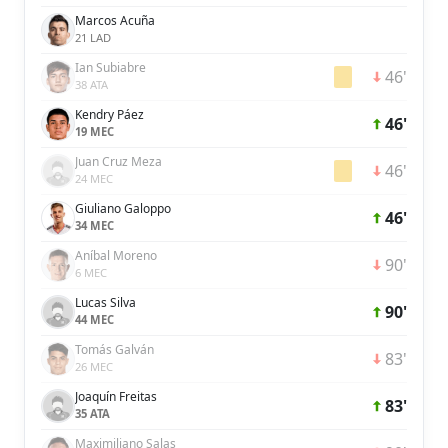
Marcos Acuña
21 LAD
Ian Subiabre
46'
38 ATA
Kendry Páez
46'
19 MEC
Juan Cruz Meza
46'
24 MEC
Giuliano Galoppo
46'
34 MEC
Aníbal Moreno
90'
6 MEC
Lucas Silva
90'
44 MEC
Tomás Galván
83'
26 MEC
Joaquín Freitas
83'
35 ATA
Maximiliano Salas