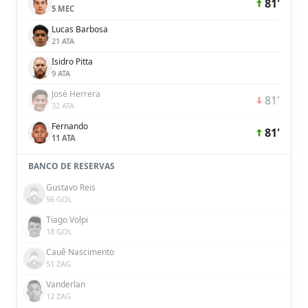
81'
5 MEC
Lucas Barbosa
21 ATA
Isidro Pitta
9 ATA
José Herrera
81'
32 ATA
Fernando
81'
11 ATA
BANCO DE RESERVAS
Gustavo Reis
56 GOL
Tiago Volpi
18 GOL
Cauê Nascimento
51 ZAG
Vanderlan
12 ZAG