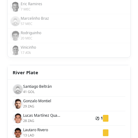
Eric Ramires
7 MEC
Marcelinho Braz
57 MEC
Rodriguinho
20 MEC
Vinicinho
17 ATA
River Plate
Santiago Beltrán
41 GOL
Gonzalo Montiel
29 ZAG
Lucas Martínez Quarta
⚽ 1
28 ZAG
Lautaro Rivero
13 LAD