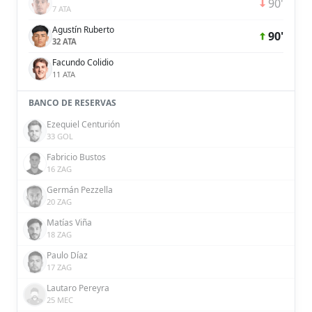
90'
7 ATA
Agustín Ruberto
90'
32 ATA
Facundo Colidio
11 ATA
BANCO DE RESERVAS
Ezequiel Centurión
33 GOL
Fabricio Bustos
16 ZAG
Germán Pezzella
20 ZAG
Matías Viña
18 ZAG
Paulo Díaz
17 ZAG
Lautaro Pereyra
25 MEC