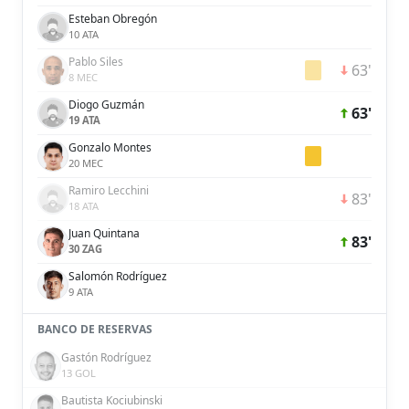
Esteban Obregón
10 ATA
Pablo Siles
63'
8 MEC
Diogo Guzmán
63'
19 ATA
Gonzalo Montes
20 MEC
Ramiro Lecchini
83'
18 ATA
Juan Quintana
83'
30 ZAG
Salomón Rodríguez
9 ATA
BANCO DE RESERVAS
Gastón Rodríguez
13 GOL
Bautista Kociubinski