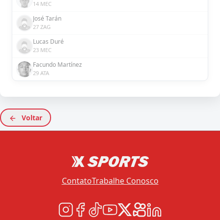
14 MEC
José Tarán
27 ZAG
Lucas Duré
23 MEC
Facundo Martínez
29 ATA
Voltar
Contato
Trabalhe Conosco