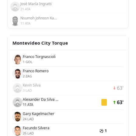
José María Ingratti
21 ATA
Nsumoh Johnosn Kalu
11 ATA
Montevideo City Torque
Franco Torgnascioli
1 GOL
Franco Romero
2 ZAG
Kevin Silva
63'
3 LAD
Alexander Da Silva Gunnarsson
63'
11 ATA
Gary Kagelmacher
24 LAD
Facundo Silvera
⚽ 1
26 LAD