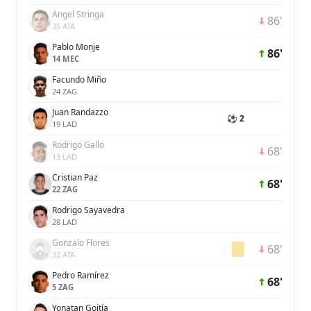
Ángel Stringa
86'
35 ATA
Pablo Monje
86'
14 MEC
Facundo Miño
24 ZAG
Juan Randazzo
⚽ 2
19 LAD
Rodrigo Gallo
68'
13 LAD
Cristian Paz
68'
22 ZAG
Rodrigo Sayavedra
28 LAD
Gonzalo Flores
68'
32 ATA
Pedro Ramírez
68'
5 ZAG
Yonatan Goitía