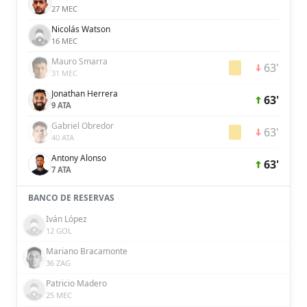
27 MEC
Nicolás Watson
16 MEC
Mauro Smarra
63'
31 MEC
Jonathan Herrera
63'
9 ATA
Gabriel Obredor
63'
40 ATA
Antony Alonso
63'
7 ATA
BANCO DE RESERVAS
Iván López
12 GOL
Mariano Bracamonte
36 ZAG
Patricio Madero
25 MEC