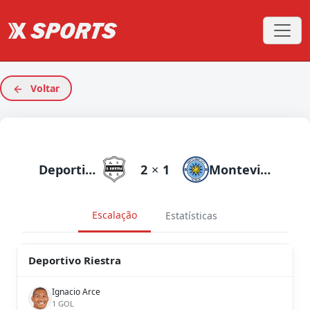
Voltar
Deportivo Riestra
2
×
1
Montevideo City Torque
Escalação
Estatísticas
Deportivo Riestra
Ignacio Arce
1 GOL