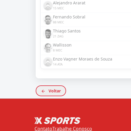
Alejandro Ararat
15 MEC
Fernando Sobral
88 MEC
Thiago Santos
21 ZAG
Wallisson
8 MEC
Enzo Vagner Moraes de Souza
14 ATA
Voltar
Contato
Trabalhe Conosco