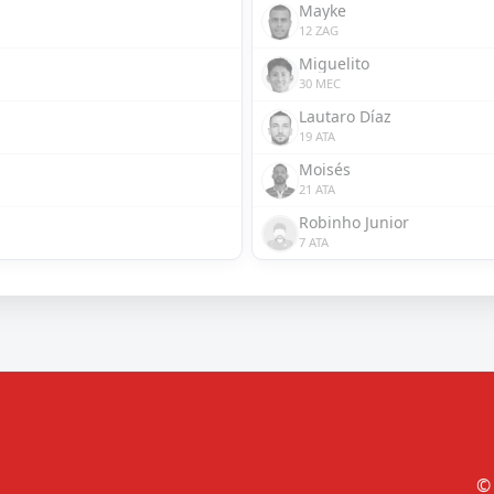
Mayke
12 ZAG
Miguelito
30 MEC
Lautaro Díaz
19 ATA
Moisés
21 ATA
Robinho Junior
7 ATA
© 