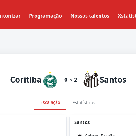
ntonizar
Programação
Nossos talentos
Xstatis
Coritiba
Santos
0
×
2
Escalação
Estatísticas
Santos
Gabriel Brazão