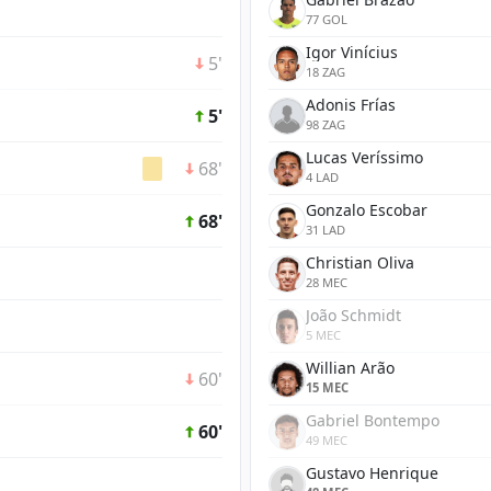
77 GOL
Igor Vinícius
5'
18 ZAG
Adonis Frías
5'
98 ZAG
Lucas Veríssimo
68'
4 LAD
Gonzalo Escobar
68'
31 LAD
Christian Oliva
28 MEC
João Schmidt
5 MEC
Willian Arão
60'
15 MEC
Gabriel Bontempo
60'
49 MEC
Gustavo Henrique