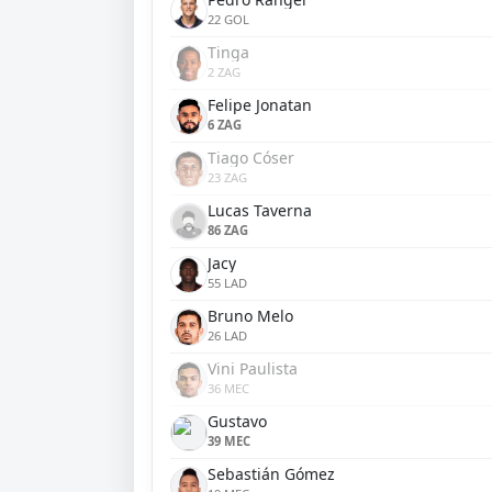
22 GOL
Tinga
2 ZAG
Felipe Jonatan
6 ZAG
Tiago Cóser
23 ZAG
Lucas Taverna
86 ZAG
Jacy
55 LAD
Bruno Melo
26 LAD
Vini Paulista
36 MEC
Gustavo
39 MEC
Sebastián Gómez