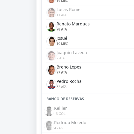
19 MEC
Lucas Ronier
11 ATA
Renato Marques
78 ATA
Josué
10 MEC
Joaquín Lavega
7 ATA
Breno Lopes
77 ATA
Pedro Rocha
32 ATA
BANCO DE RESERVAS
Keiller
13 GOL
Rodrigo Moledo
4 ZAG