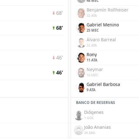
48 MEC
Benjamín Rollheiser
68'
32 ATA
Gabriel Menino
68'
25 MEC
Álvaro Barreal
22 ATA
Rony
46'
11 ATA
Neymar
46'
10 MEC
Gabriel Barbosa
9 ATA
BANCO DE RESERVAS
Diógenes
1 GOL
João Ananias
26 ZAG