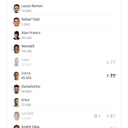
Lucas Ramon
19 ZAG
Rafael Tolói
2 ZAG
Alan Franco
28 LAD
Wendell
18 LAD
Luan
71'
33 MEC
Lucca
71'
45 ATA
Danielzinho
94 MEC
Artur
37 ATA
Luciano
81'
⚽ 1
10 ATA
André Silva