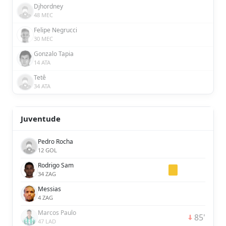
Djhordney
48 MEC
Felipe Negrucci
30 MEC
Gonzalo Tapia
14 ATA
Tetê
34 ATA
Juventude
Pedro Rocha
12 GOL
Rodrigo Sam
34 ZAG
Messias
4 ZAG
Marcos Paulo
85'
47 LAD