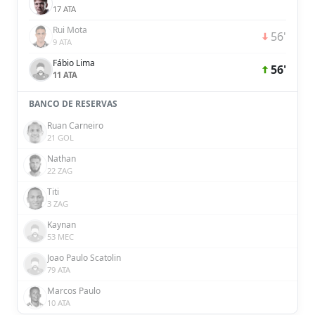
17 ATA
Rui Mota
56'
9 ATA
Fábio Lima
56'
11 ATA
BANCO DE RESERVAS
Ruan Carneiro
21 GOL
Nathan
22 ZAG
Titi
3 ZAG
Kaynan
53 MEC
Joao Paulo Scatolin
79 ATA
Marcos Paulo
10 ATA