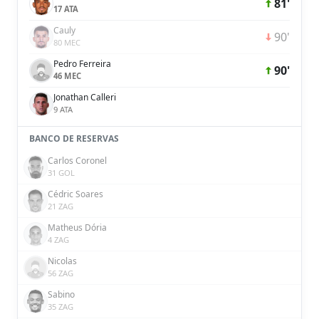
81'
17 ATA
Cauly
90'
80 MEC
Pedro Ferreira
90'
46 MEC
Jonathan Calleri
9 ATA
BANCO DE RESERVAS
Carlos Coronel
31 GOL
Cédric Soares
21 ZAG
Matheus Dória
4 ZAG
Nicolas
56 ZAG
Sabino
35 ZAG