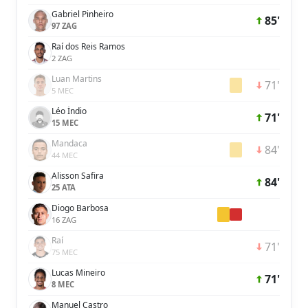
Gabriel Pinheiro
85'
97 ZAG
Raí dos Reis Ramos
2 ZAG
Luan Martins
71'
5 MEC
Léo Índio
71'
15 MEC
Mandaca
84'
44 MEC
Alisson Safira
84'
25 ATA
Diogo Barbosa
16 ZAG
Raí
71'
75 MEC
Lucas Mineiro
71'
8 MEC
Manuel Castro