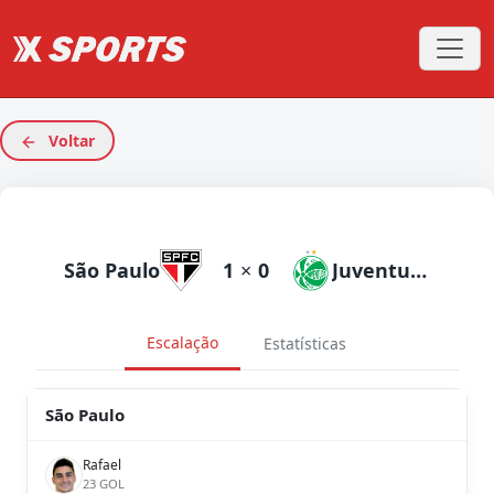
Voltar
São Paulo
1
×
0
Juventude
Escalação
Estatísticas
São Paulo
Rafael
23 GOL