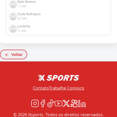
Rafa Mineira
17 ATA
Duda Rodrigues
30 MEC
Lurdinha
31 ATA
Voltar
Contato
Trabalhe Conosco
© 2026 Xsports. Todos os direitos reservados.