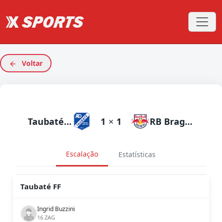
Voltar
Taubaté FF
1
×
1
RB Bragantino
Escalação
Estatísticas
Taubaté FF
Ingrid Buzzini
16 ZAG