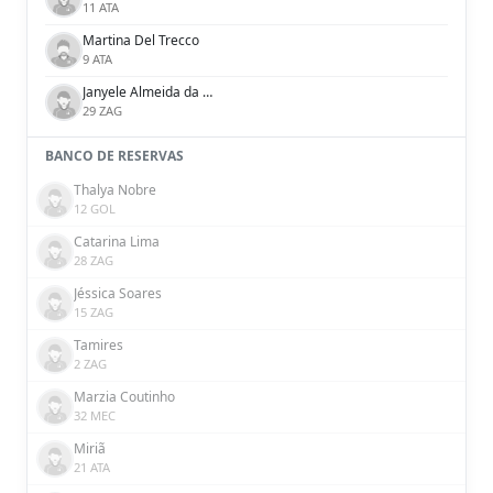
11 ATA
Martina Del Trecco
9 ATA
Janyele Almeida da Silva
29 ZAG
BANCO DE RESERVAS
Thalya Nobre
12 GOL
Catarina Lima
28 ZAG
Jéssica Soares
15 ZAG
Tamires
2 ZAG
Marzia Coutinho
32 MEC
Miriã
21 ATA