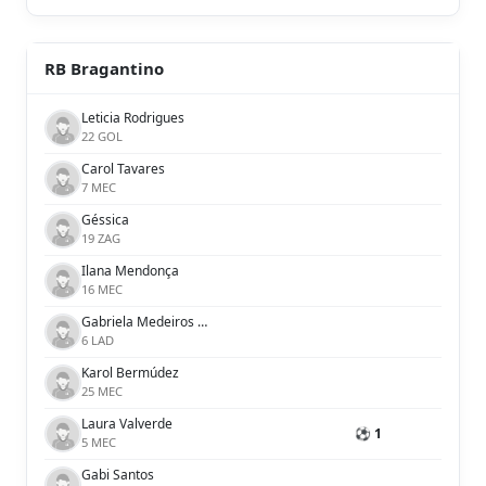
RB Bragantino
Leticia Rodrigues
22 GOL
Carol Tavares
7 MEC
Géssica
19 ZAG
Ilana Mendonça
16 MEC
Gabriela Medeiros de Almeida
6 LAD
Karol Bermúdez
25 MEC
Laura Valverde
⚽ 1
5 MEC
Gabi Santos