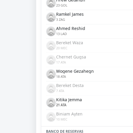
23 GOL
Ramkel James
3 ZAG
Ahmed Reshid
13 LAD
Bereket Waza
20 MEC
Chernet Gugsa
17 ATA
Wogene Gezahegn
18 ATA
Bereket Desta
7 ATA
Kitika Jemma
21 ATA
Biniam Ayten
10 MEC
BANCO DE RESERVAS