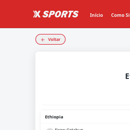
Início
Como Si
Voltar
E
Ethiopia
Firew Getahun