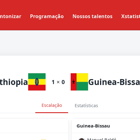
ntonizar
Programação
Nossos talentos
Xstatis
thiopia
Guinea-Biss
1
×
0
Escalação
Estatísticas
Guinea-Bissau
Manuel Baldé