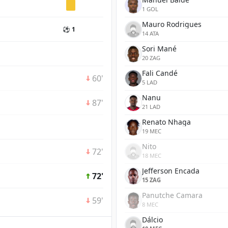
1 GOL
Mauro Rodrigues
⚽ 1
14 ATA
Sori Mané
20 ZAG
Fali Candé
60'
5 LAD
Nanu
87'
21 LAD
Renato Nhaga
19 MEC
Nito
72'
18 MEC
Jefferson Encada
72'
15 ZAG
Panutche Camara
59'
8 MEC
Dálcio