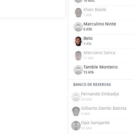
10 MEC
Elves Baldé
7 ATA
Marculino Ninte
6 ATA
Beto
9 ATA
Marciano Sanca
11 ATA
Tamble Monteiro
13 ATA
BANCO DE RESERVAS
Fernando Embadje
23 GOL
Gilberto Dambi Batista
4 ZAG
Opa Sangante
22 ZAG