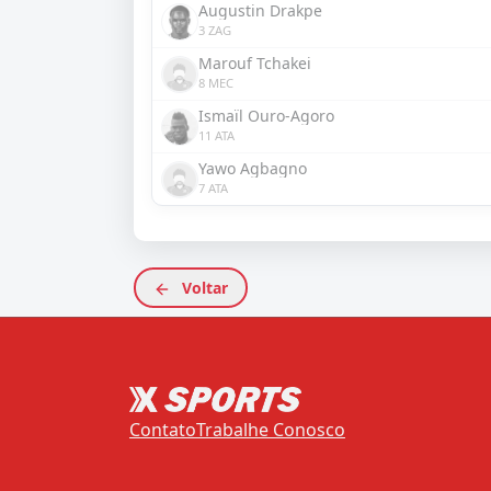
Augustin Drakpe
3 ZAG
Marouf Tchakei
8 MEC
Ismaïl Ouro-Agoro
11 ATA
Yawo Agbagno
7 ATA
Voltar
Contato
Trabalhe Conosco