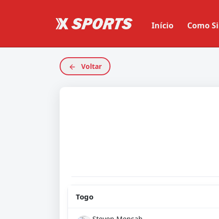
Início
Como Si
Voltar
Togo
Steven Mensah