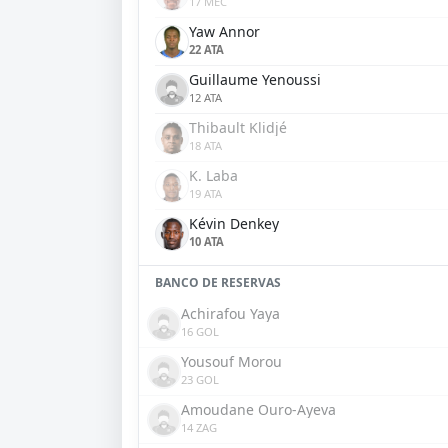
17 MEC
Yaw Annor
22 ATA
Guillaume Yenoussi
12 ATA
Thibault Klidjé
18 ATA
K. Laba
19 ATA
Kévin Denkey
10 ATA
BANCO DE RESERVAS
Achirafou Yaya
16 GOL
Yousouf Morou
23 GOL
Amoudane Ouro-Ayeva
14 ZAG