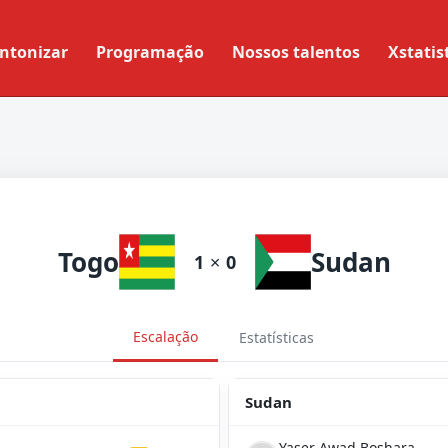
ntonizar
Programação
Nossos talentos
Xstatis
Togo
Sudan
1
×
0
Escalação
Estatísticas
Sudan
Yaser Awad Boshara