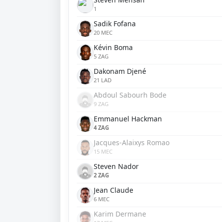
1
Sadik Fofana
20 MEC
Kévin Boma
5 ZAG
Dakonam Djené
21 LAD
Abdoul Sabourh Bode
9 ZAG
Emmanuel Hackman
4 ZAG
Jacques-Alaixys Romao
15 MEC
Steven Nador
2 ZAG
Jean Claude
6 MEC
Karim Dermane