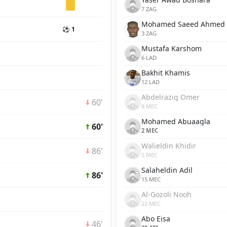
7 ZAG
Mohamed Saeed Ahmed
⚽ 1
3 ZAG
Mustafa Karshom
6 LAD
Bakhit Khamis
12 LAD
Abdelrazig Omer
60'
8 MEC
Mohamed Abuaagla
60'
2 MEC
Walieldin Khidir
86'
5 MEC
Salaheldin Adil
86'
15 MEC
Al-Gozoli Nooh
22 MEC
Abo Eisa
46'