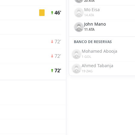
20 ATA
Mo Eisa
46'
14 ATA
John Mano
11 ATA
72'
BANCO DE RESERVAS
Mohamed Abooja
72'
1 GOL
Ahmed Tabanja
72'
19 ZAG