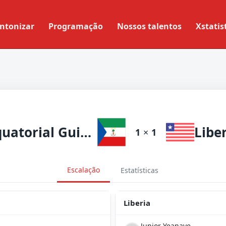
ntonizar
Programação
Nossos talentos
Xstatis
Equatorial Guinea
Libe
1
×
1
Escalação
Estatísticas
Liberia
Junior Yeanaye