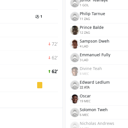
1 GOL
Philip Tarnue
⚽ 1
11 ZAG
Prince Balde
12 ZAG
Sampson Dweh
72'
4 LAD
Emmanuel Fully
62'
3 LAD
Divine Teah
62'
8 MEC
Edward Ledlum
22 ATA
Oscar
19 MEC
Solomon Tweh
6 MEC
Nicholas Andrews