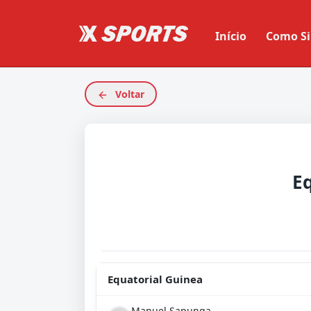
Início
Como Si
Voltar
Equatorial Guinea
Manuel Sapunga