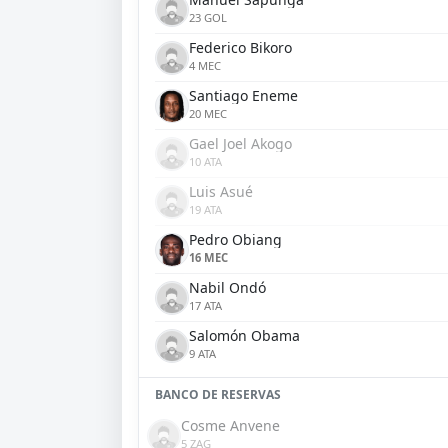
23 GOL
Federico Bikoro
4 MEC
Santiago Eneme
20 MEC
Gael Joel Akogo
10 ATA
Luis Asué
19 ATA
Pedro Obiang
16 MEC
Nabil Ondó
17 ATA
Salomón Obama
9 ATA
BANCO DE RESERVAS
Cosme Anvene
5 ZAG