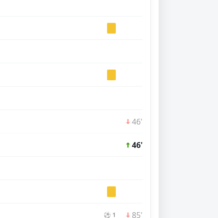
46'
46'
85'
⚽ 1