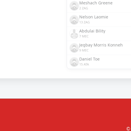
Meshach Greene
2 ZAG
Nelson Laomie
13 ZAG
Abdulai Bility
7 MEC
Jegbay Morris Konneh
9 MEC
Daniel Toe
15 ATA
© 