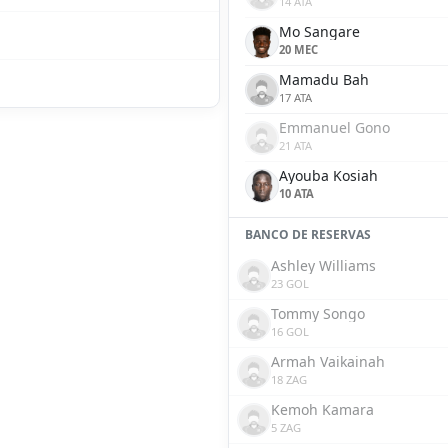
14 ATA
Mo Sangare
20 MEC
Mamadu Bah
17 ATA
Emmanuel Gono
21 ATA
Ayouba Kosiah
10 ATA
BANCO DE RESERVAS
Ashley Williams
23 GOL
Tommy Songo
16 GOL
Armah Vaikainah
18 ZAG
Kemoh Kamara
5 ZAG