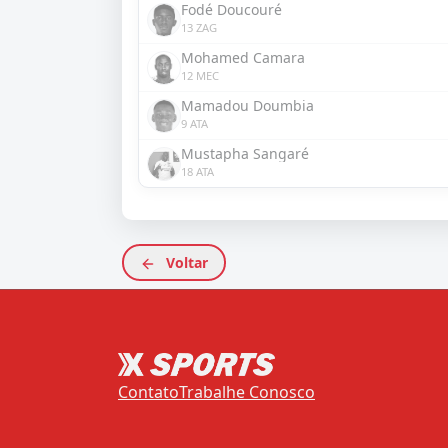
Fodé Doucouré
13 ZAG
Mohamed Camara
12 MEC
Mamadou Doumbia
9 ATA
Mustapha Sangaré
18 ATA
Voltar
Contato
Trabalhe Conosco