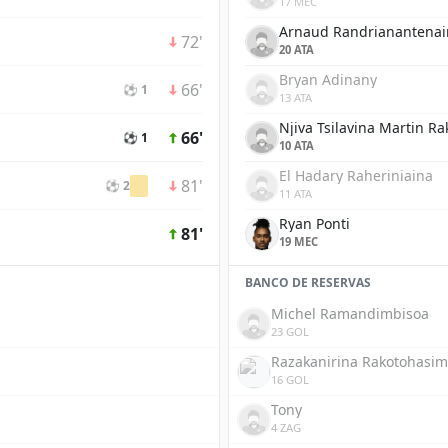
17 MEC
Arnaud Randrianantenai
72'
20 ATA
Bryan Adinany
66'
⚽ 1
13 ATA
Njiva Tsilavina Martin R
66'
⚽ 1
10 ATA
El Hadary Raheriniaina
81'
⚽ 2
11 ATA
Ryan Ponti
81'
19 MEC
BANCO DE RESERVAS
Michel Ramandimbisoa
23 GOL
Razakanirina Rakotohasim
16 GOL
Tony
4 ZAG