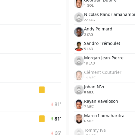
1 GOL
Nicolas Randriamanamp
22 ZAG
Andy Pelmard
3 ZAG
Sandro Trémoulet
5 LAD
Morgan Jean-Pierre
18 LAD
Clément Couturier
14 MEC
Johan N'zi
8 MEC
Rayan Raveloson
81'
7 MEC
Marco Ilaimaharitra
81'
6 MEC
Tommy Iva
66'