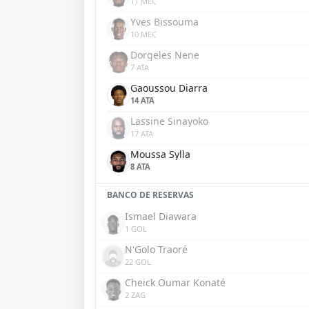
11 MEC
Yves Bissouma
10 MEC
Dorgeles Nene
7 ATA
Gaoussou Diarra
14 ATA
Lassine Sinayoko
17 ATA
Moussa Sylla
8 ATA
BANCO DE RESERVAS
Ismael Diawara
1 GOL
N'Golo Traoré
22 GOL
Cheick Oumar Konaté
2 ZAG