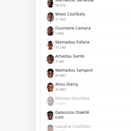
16 GOL
Woyo Coulibaly
21 ZAG
Ousmane Camara
5 ZAG
Mamadou Fofana
15 LAD
Amadou Dante
3 LAD
Mamadou Sangaré
20 MEC
Aliou Dieng
23 MEC
Kamory Doumbia
19 MEC
Gaoussou Diakité
6 ATA
Lassana Coulibaly