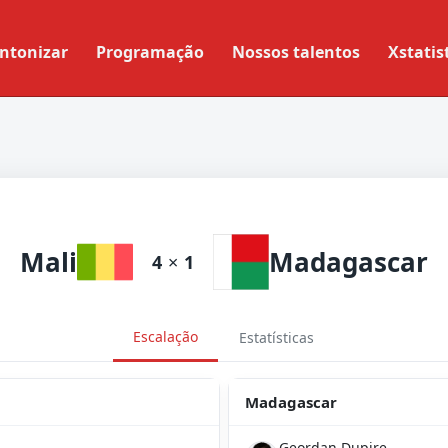
ntonizar
Programação
Nossos talentos
Xstatis
Mali
Madagascar
4
×
1
Escalação
Estatísticas
Madagascar
Geordan Dupire