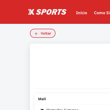
Início
Como Si
Voltar
Mali
Mamadou Samassa