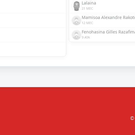
Lalaina
21 MEC
Mamisoa Alexandre Rakot
12 MEC
Fenohasina Gilles Razafim
9 ATA
© 