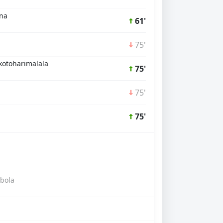
na
61'
75'
akotoharimalala
75'
75'
75'
bola