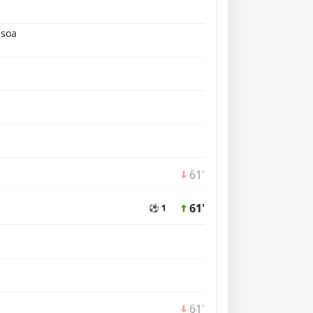
isoa
61'
61'
⚽ 1
61'