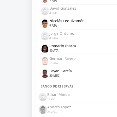
7 ATA
David González
49 MEC
Nicolás Leguizamón
9 ATA
Jorge Ordóñez
43 ATA
Romario Ibarra
10 ATA
Germán Rivero
11 ATA
Bryan García
20 MEC
BANCO DE RESERVAS
Ethan Minda
12 GOL
Andrés López
25 ZAG