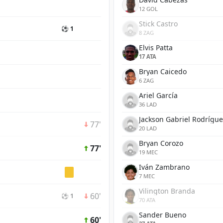
12 GOL
Stick Castro
⚽ 1
8 ZAG
Elvis Patta
17 ATA
Bryan Caicedo
6 ZAG
Ariel García
36 LAD
Jackson Gabriel Rodrígue
77'
20 LAD
Bryan Corozo
77'
19 MEC
Iván Zambrano
7 MEC
Vilington Branda
60'
⚽ 1
70 ATA
Sander Bueno
60'