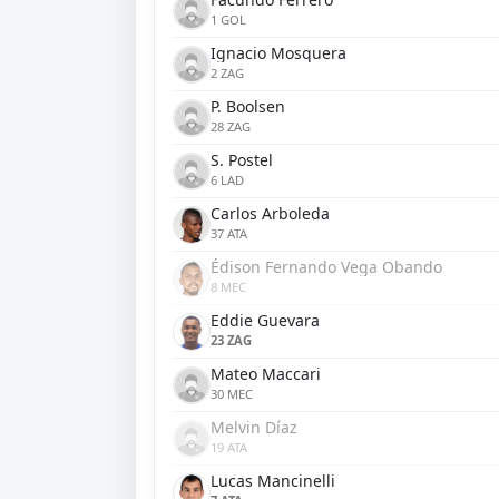
1 GOL
Ignacio Mosquera
2 ZAG
P. Boolsen
28 ZAG
S. Postel
6 LAD
Carlos Arboleda
37 ATA
Édison Fernando Vega Obando
8 MEC
Eddie Guevara
23 ZAG
Mateo Maccari
30 MEC
Melvin Díaz
19 ATA
Lucas Mancinelli