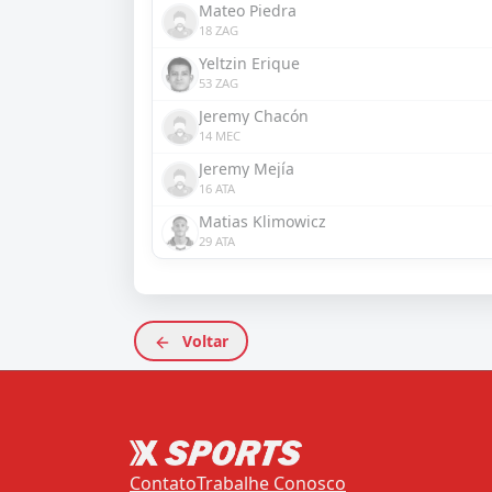
Mateo Piedra
18 ZAG
Yeltzin Erique
53 ZAG
Jeremy Chacón
14 MEC
Jeremy Mejía
16 ATA
Matias Klimowicz
29 ATA
Voltar
Contato
Trabalhe Conosco