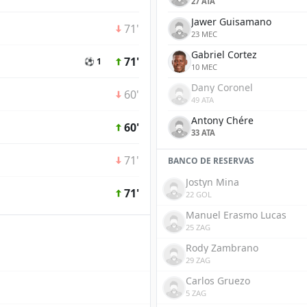
27 ATA
Jawer Guisamano
71'
23 MEC
Gabriel Cortez
71'
⚽ 1
10 MEC
Dany Coronel
60'
49 ATA
Antony Chére
60'
33 ATA
71'
BANCO DE RESERVAS
Jostyn Mina
71'
22 GOL
Manuel Erasmo Lucas
25 ZAG
Rody Zambrano
29 ZAG
Carlos Gruezo
5 ZAG