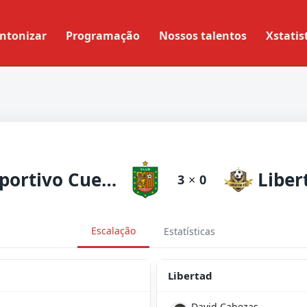
ntonizar
Programação
Nossos talentos
Xstatis
Deportivo Cuenca
Liber
3
×
0
Escalação
Estatísticas
Libertad
David Cabezas