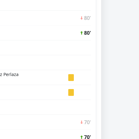
80'
80'
z Perlaza
70'
70'