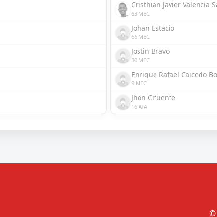
Cristhian Javier Valencia 
63 MEC
Johan Estacio
66 MEC
Jostin Bravo
30 MEC
Enrique Rafael Caicedo Bo
9 MEC
Jhon Cifuente
16 ATA
© 