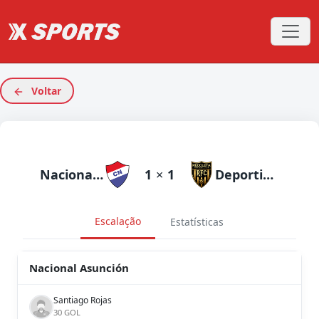
Voltar
Nacional Asunción
1
×
1
Deportivo Recoleta
Escalação
Estatísticas
Nacional Asunción
Santiago Rojas
30 GOL