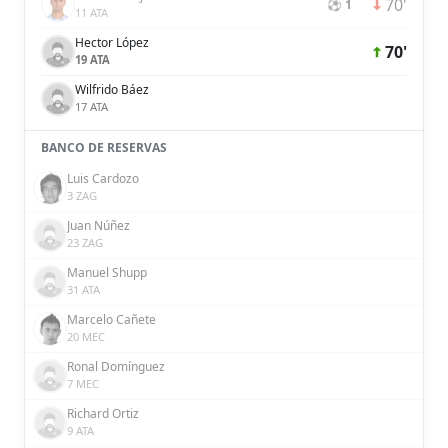
70'
⚽ 1
11 ATA
Hector López
70'
19 ATA
Wilfrido Báez
17 ATA
BANCO DE RESERVAS
Luis Cardozo
3 ZAG
Juan Núñez
23 ZAG
Manuel Shupp
31 ATA
Marcelo Cañete
20 MEC
Ronal Domínguez
7 MEC
Richard Ortiz
9 ATA