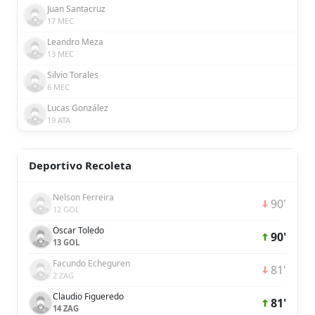
Juan Santacruz
17 MEC
Leandro Meza
13 MEC
Silvio Torales
6 MEC
Lucas González
19 ATA
Deportivo Recoleta
Nelson Ferreira
90'
12 GOL
Óscar Toledo
90'
13 GOL
Facundo Echeguren
81'
2 ZAG
Claudio Figueredo
81'
14 ZAG