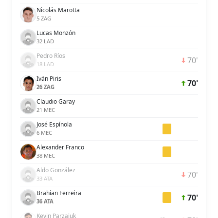
Nicolás Marotta
5 ZAG
Lucas Monzón
32 LAD
Pedro Ríos
70'
18 LAD
Iván Piris
70'
26 ZAG
Claudio Garay
21 MEC
José Espínola
6 MEC
Alexander Franco
38 MEC
Aldo González
70'
33 ATA
Brahian Ferreira
70'
36 ATA
Kevin Parzajuk