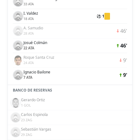
33 ATA
I. Valdez
⚽ 1
18 ATA
A. Samudio
46'
28 ATA
Josué Colmán
46'
22 ATA
Roque Santa Cruz
9'
24 ATA
Ignacio Bailone
9'
7 ATA
BANCO DE RESERVAS
Gerardo Ortiz
1 GOL
Carlos Espinola
23 ZAG
Sebastián Vargas
29 ZAG