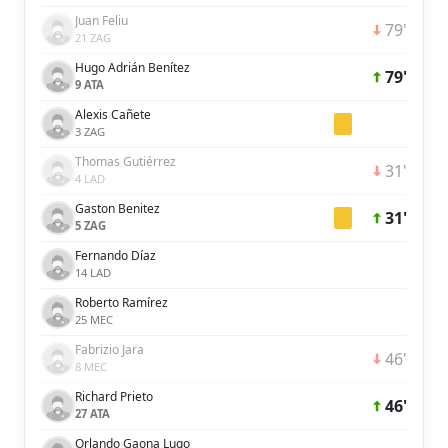
Juan Feliu
79'
21 ZAG
Hugo Adrián Benítez
79'
9 ATA
Alexis Cañete
3 ZAG
Thomas Gutiérrez
31'
4 LAD
Gaston Benitez
31'
5 ZAG
Fernando Díaz
14 LAD
Roberto Ramírez
25 MEC
Fabrizio Jara
46'
8 MEC
Richard Prieto
46'
27 ATA
Orlando Gaona Lugo