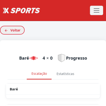
Voltar
Baré
4
×
0
Progresso
Escalação
Estatísticas
Baré