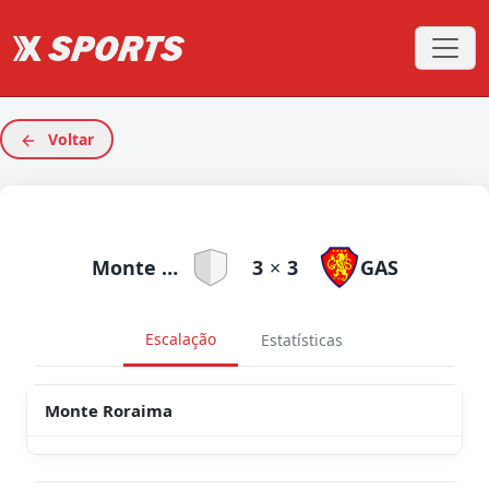
Voltar
Monte Roraima
3
×
3
GAS
Escalação
Estatísticas
Monte Roraima