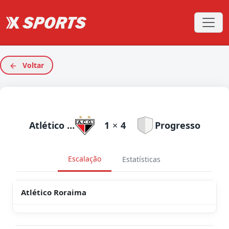
Voltar
Atlético Roraima
1
×
4
Progresso
Escalação
Estatísticas
Atlético Roraima