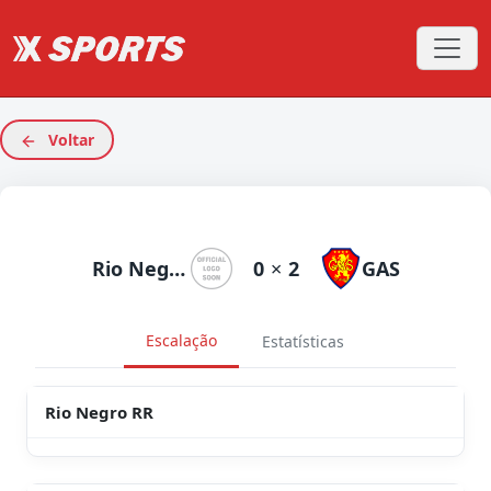
Voltar
Rio Negro RR
0
×
2
GAS
Escalação
Estatísticas
Rio Negro RR