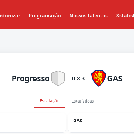
ntonizar
Programação
Nossos talentos
Xstatis
Progresso
GAS
0
×
3
Escalação
Estatísticas
GAS