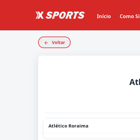
Início
Como Si
Voltar
At
Atlético Roraima