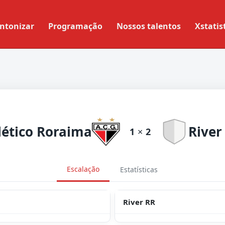
ntonizar
Programação
Nossos talentos
Xstatis
lético Roraima
River
1
×
2
Escalação
Estatísticas
River RR