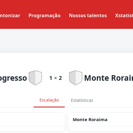
ntonizar
Programação
Nossos talentos
Xstatis
ogresso
Monte Rora
1
×
2
Escalação
Estatísticas
Monte Roraima