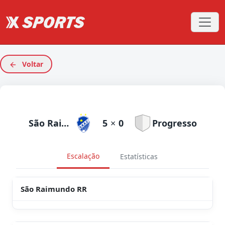
Voltar
São Raimundo RR
5
×
0
Progresso
Escalação
Estatísticas
São Raimundo RR