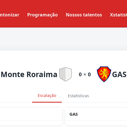
ntonizar
Programação
Nossos talentos
Xstatis
Monte Roraima
GAS
0
×
0
Escalação
Estatísticas
GAS