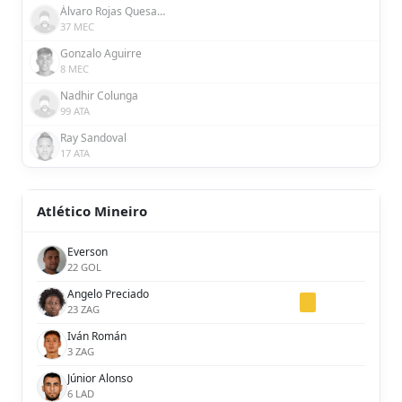
Álvaro Rojas Quesada
37 MEC
Gonzalo Aguirre
8 MEC
Nadhir Colunga
99 ATA
Ray Sandoval
17 ATA
Atlético Mineiro
Everson
22 GOL
Angelo Preciado
23 ZAG
Iván Román
3 ZAG
Júnior Alonso
6 LAD