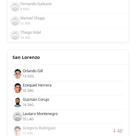
Fernando Galeano
8 MEC
Manuel Shupp
31 ATA
Thiago Vidal
24 ATA
San Lorenzo
Orlando Gill
12 GOL
Ezequiel Herrera
32 ZAG
Guzmán Corujo
16 ZAG
Lautaro Montenegro
55 LAD
Gregorio Rodríguez
46'
17 ATA