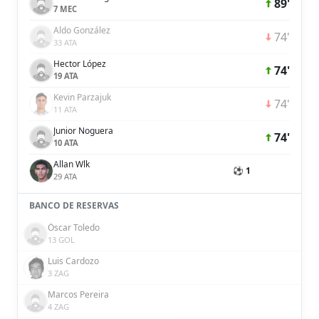
89'
7 MEC
Aldo González
74'
33 ATA
Hector López
74'
19 ATA
Kevin Parzajuk
74'
11 ATA
Junior Noguera
74'
10 ATA
Allan Wlk
⚽ 1
29 ATA
BANCO DE RESERVAS
Óscar Toledo
13 GOL
Luis Cardozo
3 ZAG
Marcos Pereira
4 ZAG