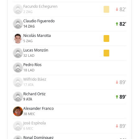
Facundo Echeguren
82'
2 ZAG
Claudio Figueredo
82'
14 ZAG
Nicolás Marotta
5 ZAG
Lucas Monzón
32 LAD
Pedro Ríos
18 LAD
Wilfrido Báez
89'
17 ATA
Richard Ortiz
89'
9 ATA
Alexander Franco
38 MEC
José Espínola
89'
6 MEC
Ronal Domínguez