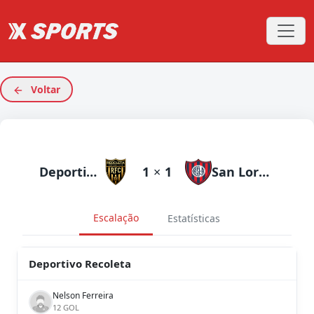
Voltar
Deportivo Recoleta
1
×
1
San Lorenzo
Escalação
Estatísticas
Deportivo Recoleta
Nelson Ferreira
12 GOL