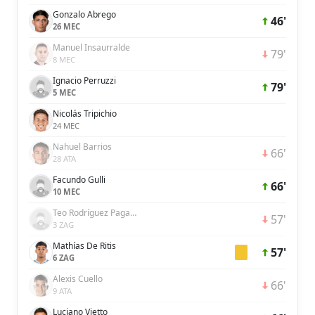
Gonzalo Abrego
46'
26 MEC
Manuel Insaurralde
79'
8 MEC
Ignacio Perruzzi
79'
5 MEC
Nicolás Tripichio
24 MEC
Nahuel Barrios
66'
28 ATA
Facundo Gulli
66'
10 MEC
Teo Rodríguez Pagano
57'
3 ZAG
Mathías De Ritis
57'
6 ZAG
Alexis Cuello
66'
9 ATA
Luciano Vietto