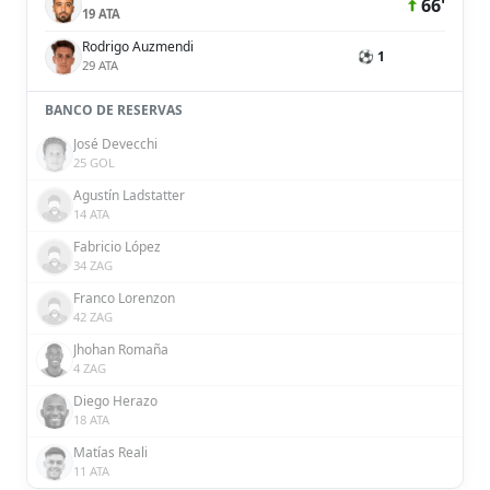
66'
19 ATA
Rodrigo Auzmendi
⚽ 1
29 ATA
BANCO DE RESERVAS
José Devecchi
25 GOL
Agustín Ladstatter
14 ATA
Fabricio López
34 ZAG
Franco Lorenzon
42 ZAG
Jhohan Romaña
4 ZAG
Diego Herazo
18 ATA
Matías Reali
11 ATA