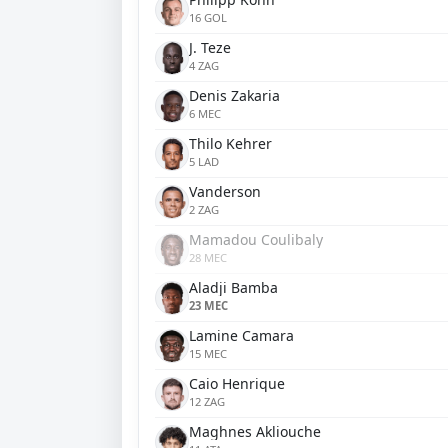
16 GOL
J. Teze
4 ZAG
Denis Zakaria
6 MEC
Thilo Kehrer
5 LAD
Vanderson
2 ZAG
Mamadou Coulibaly
28 MEC
Aladji Bamba
23 MEC
Lamine Camara
15 MEC
Caio Henrique
12 ZAG
Maghnes Akliouche