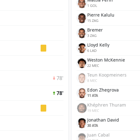
1 GOL
Pierre Kalulu
15 ZAG
Bremer
3 ZAG
Lloyd Kelly
6 LAD
Weston McKennie
22 MEC
Teun Koopmeiners
78'
8 MEC
Edon Zhegrova
78'
11 ATA
Khéphren Thuram
19 MEC
Jonathan David
30 ATA
Juan Cabal