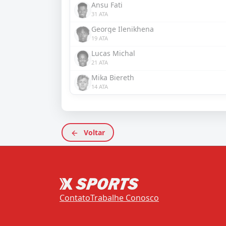
Ansu Fati
31 ATA
George Ilenikhena
19 ATA
Lucas Michal
21 ATA
Mika Biereth
14 ATA
Voltar
Contato
Trabalhe Conosco