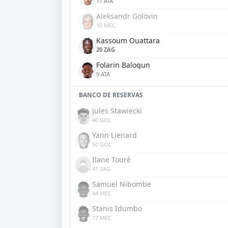
11 ATA
Aleksandr Golovin
10 MEC
Kassoum Ouattara
20 ZAG
Folarin Balogun
9 ATA
BANCO DE RESERVAS
Jules Stawiecki
40 GOL
Yann Lienard
50 GOL
Ilane Touré
41 ZAG
Samuel Nibombe
44 MEC
Stanis Idumbo
17 MEC