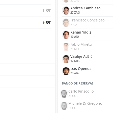
32 ZAG
Andrea Cambiaso
89'
27 ZAG
Francisco Conceição
89'
7 ATA
Kenan Yıldız
10 ATA
Fabio Miretti
21 MEC
Vasilije Adžić
17 MEC
Loïs Openda
20 ATA
BANCO DE RESERVAS
Carlo Pinsoglio
23 GOL
Michele Di Gregorio
16 GOL