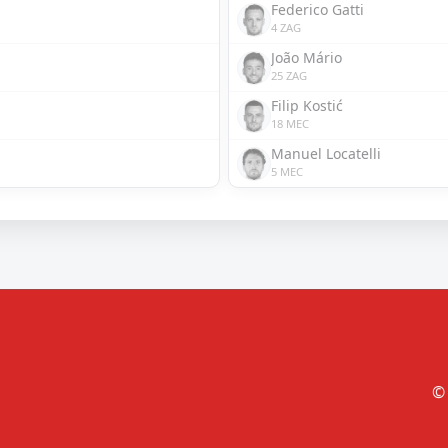
Federico Gatti
4 ZAG
João Mário
25 ZAG
Filip Kostić
18 MEC
Manuel Locatelli
5 MEC
© 