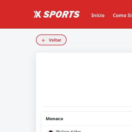
Início
Como Si
Voltar
Monaco
Philipp Köhn