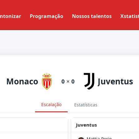
ntonizar
Programação
Nossos talentos
Xstatis
Monaco
Juventus
0
×
0
Escalação
Estatísticas
Juventus
Mattia Perin