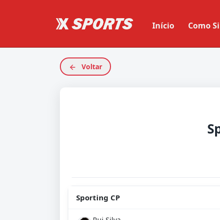
Início
Como Si
Voltar
S
Sporting CP
Rui Silva