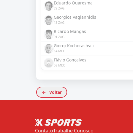
Eduardo Quaresma
72 ZAG
Georgios Vagiannidis
13 ZAG
Ricardo Mangas
91 ZAG
Giorgi Kochorashvili
14 MEC
Flávio Gonçalves
58 MEC
Voltar
Contato
Trabalhe Conosco