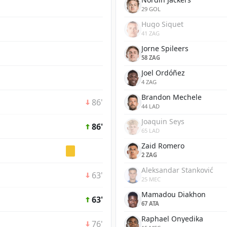
29 GOL
Hugo Siquet
41 ZAG
Jorne Spileers
58 ZAG
Joel Ordóñez
4 ZAG
Brandon Mechele
86'
44 LAD
Joaquin Seys
86'
65 LAD
Zaid Romero
2 ZAG
Aleksandar Stanković
63'
25 MEC
Mamadou Diakhon
63'
67 ATA
Raphael Onyedika
76'