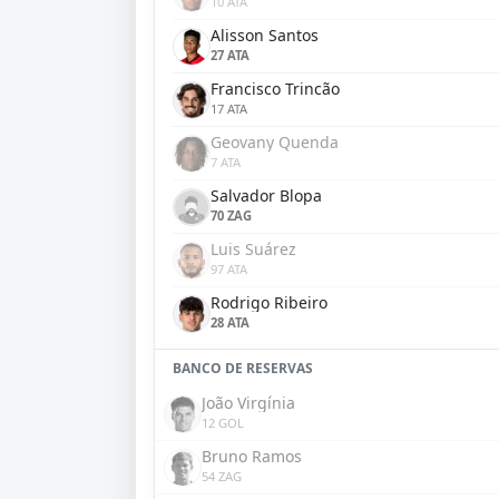
10 ATA
Alisson Santos
27 ATA
Francisco Trincão
17 ATA
Geovany Quenda
7 ATA
Salvador Blopa
70 ZAG
Luis Suárez
97 ATA
Rodrigo Ribeiro
28 ATA
BANCO DE RESERVAS
João Virgínia
12 GOL
Bruno Ramos
54 ZAG