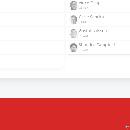
Vince Osuji
24 ZAG
Cisse Sandra
11 MEC
Gustaf Nilsson
19 ATA
Shandre Campbell
84 ATA
© 