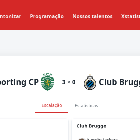
ntonizar
Programação
Nossos talentos
Xstatis
porting CP
Club Brug
3
×
0
Escalação
Estatísticas
Club Brugge
Nordin Jackers