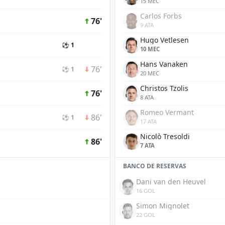
15 MEC
Carlos Forbs
76'
9 ATA
Hugo Vetlesen
⚽ 1
10 MEC
Hans Vanaken
76'
⚽ 1
20 MEC
Christos Tzolis
76'
8 ATA
Romeo Vermant
86'
⚽ 1
17 ATA
Nicolò Tresoldi
86'
7 ATA
BANCO DE RESERVAS
Dani van den Heuvel
16 GOL
Simon Mignolet
22 GOL