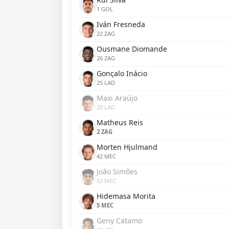
1 GOL
Iván Fresneda
22 ZAG
Ousmane Diomande
26 ZAG
Gonçalo Inácio
25 LAD
Maxi Araújo
20 LAD
Matheus Reis
2 ZAG
Morten Hjulmand
42 MEC
João Simões
52 MEC
Hidemasa Morita
5 MEC
Geny Catamo