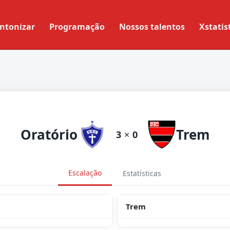
ntonizar
Programação
Nossos talentos
Xstatis
Oratório
Trem
3
×
0
Escalação
Estatísticas
Trem