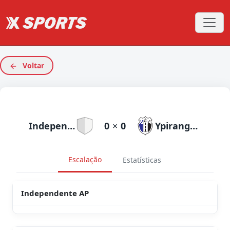
Voltar
Independente AP
0
×
0
Ypiranga AP
Escalação
Estatísticas
Independente AP