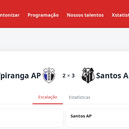
ntonizar
Programação
Nossos talentos
Xstatis
Ypiranga AP
Santos A
2
×
3
Escalação
Estatísticas
Santos AP