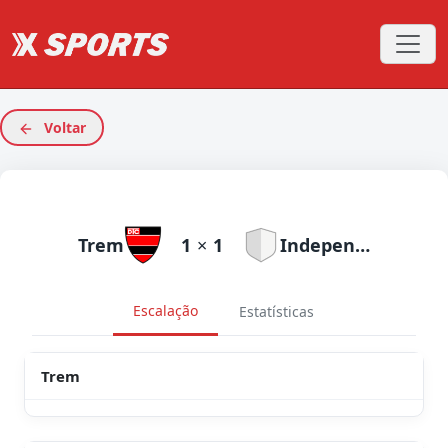
Voltar
Trem
1
×
1
Independente AP
Escalação
Estatísticas
Trem