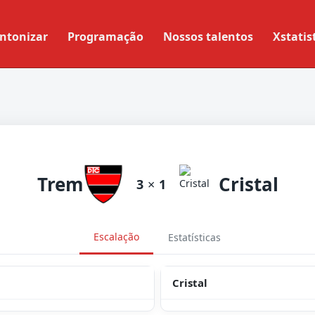
ntonizar
Programação
Nossos talentos
Xstatis
Trem
Cristal
3
×
1
Escalação
Estatísticas
Cristal