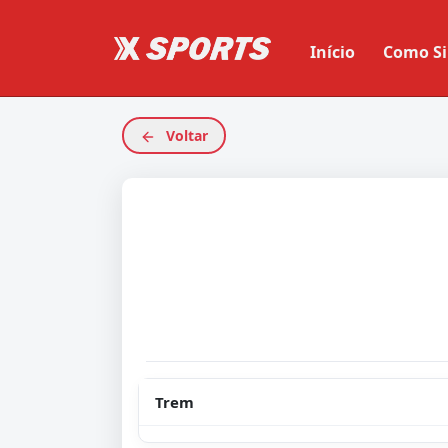
Início
Como Si
Voltar
Trem