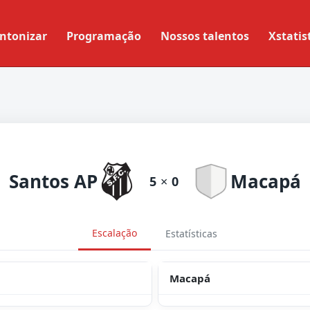
ntonizar
Programação
Nossos talentos
Xstatis
Santos AP
Macapá
5
×
0
Escalação
Estatísticas
Macapá