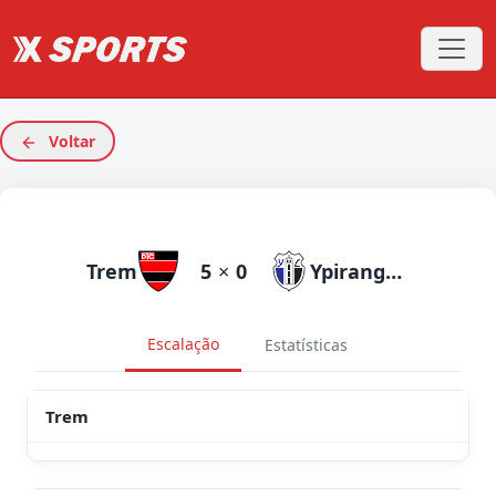
Voltar
Trem
5
×
0
Ypiranga AP
Escalação
Estatísticas
Trem