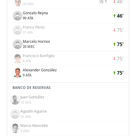
46'
⚽ 1
26 MEC
Gonzalo Reyna
46'
99 ATA
Franco Pérez
75'
21 ATA
Marcelo Hornos
75'
20 MEC
Francisco Bonfiglio
75'
8 ATA
Alexander González
75'
9 ATA
BANCO DE RESERVAS
Juan González
12 GOL
Agustín Aguirre
25 ZAG
Marco Mancebo
3 ZAG