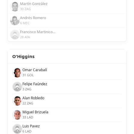
Martín González
30 ZAG
Andrés Romero
6 MEC
Francisco Martinicorena
28 ATA
O'Higgins
Omar Carabalí
31 GOL
Felipe Faúndez
3 ZAG
Alan Robledo
22 ZAG
Miguel Brizuela
33 LAD
Luis Pavez
6 LAD