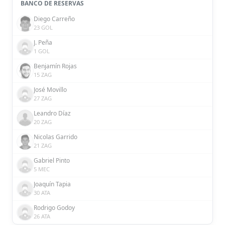
BANCO DE RESERVAS
Diego Carreño
23 GOL
J. Peña
1 GOL
Benjamín Rojas
15 ZAG
José Movillo
27 ZAG
Leandro Díaz
20 ZAG
Nicolas Garrido
21 ZAG
Gabriel Pinto
5 MEC
Joaquín Tapia
30 ATA
Rodrigo Godoy
26 ATA