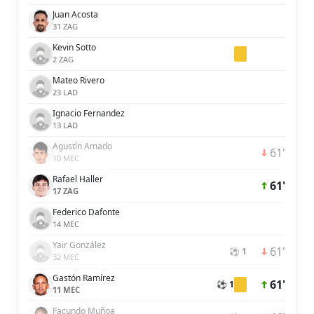
Juan Acosta
31 ZAG
Kevin Sotto
2 ZAG
Mateo Rivero
23 LAD
Ignacio Fernandez
13 LAD
Agustín Amado
61'
10 MEC
Rafael Haller
61'
17 ZAG
Federico Dafonte
14 MEC
Yair González
61'
⚽ 1
32 MEC
Gastón Ramírez
61'
⚽ 1
11 MEC
Facundo Muñoa