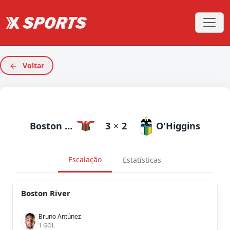
Voltar
Boston River
3
×
2
O'Higgins
Escalação
Estatísticas
Boston River
Bruno Antúnez
1 GOL