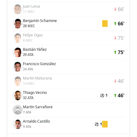
Juan Leiva
66'
11 MEC
Benjamín Schamine
66'
28 MEC
Felipe Ogaz
75'
8 MEC
Bastián Yáñez
75'
29 ATA
Francisco González
24 ATA
Martín Maturana
46'
14 MEC
Thiago Vecino
46'
⚽ 1
32 ATA
Martín Sarrafiore
7 ATA
Arnaldo Castillo
⚽ 1
9 ATA