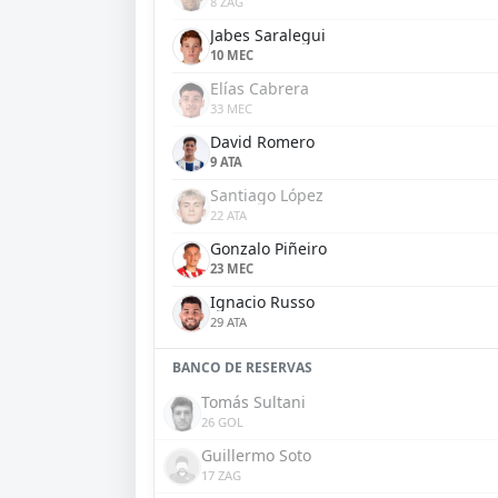
8 ZAG
Jabes Saralegui
10 MEC
Elías Cabrera
33 MEC
David Romero
9 ATA
Santiago López
22 ATA
Gonzalo Piñeiro
23 MEC
Ignacio Russo
29 ATA
BANCO DE RESERVAS
Tomás Sultani
26 GOL
Guillermo Soto
17 ZAG