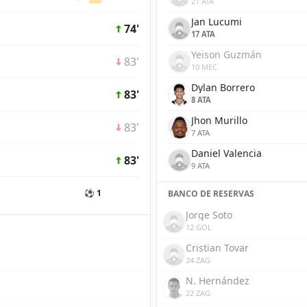
21 ATA
Jan Lucumi
74'
17 ATA
Yeison Guzmán
83'
10 MEC
Dylan Borrero
83'
8 ATA
Jhon Murillo
83'
7 ATA
Daniel Valencia
83'
9 ATA
⚽ 1
BANCO DE RESERVAS
Jorge Soto
12 GOL
Cristian Tovar
24 ZAG
N. Hernández
22 ZAG