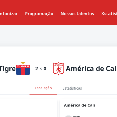
ntonizar
Programação
Nossos talentos
Xstatis
Tigre
América de Cal
2
×
0
Escalação
Estatísticas
América de Cali
Jean