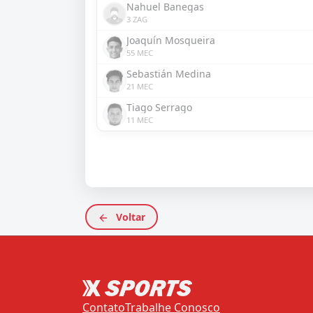
Nahuel Banegas
3 ZAG
Joaquín Mosqueira
55 MEC
Sebastián Medina
21 MEC
Tiago Serrago
11 MEC
Voltar
Contato
Trabalhe Conosco