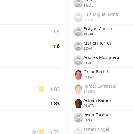
1 GOL
Luis Miguel Mina
28 ZAG
Brayan Correa
6'
16 ZAG
Marlon Torres
6'
2 ZAG
Andrés Mosquera
4 LAD
Omar Bertel
30 LAD
Rafael Carrascal
83'
15 MEC
Adrián Ramos
83'
20 ATA
Josen Escobar
5 MEC
Tomás Ángel
74'
⚽ 1