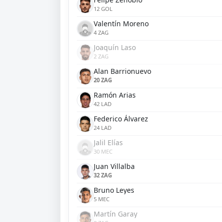
12 GOL
Valentín Moreno
4 ZAG
Joaquín Laso
2 ZAG
Alan Barrionuevo
20 ZAG
Ramón Arias
42 LAD
Federico Álvarez
24 LAD
Jalil Elías
30 MEC
Juan Villalba
32 ZAG
Bruno Leyes
5 MEC
Martín Garay