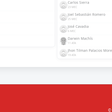
Carlos Sierra
23 MEC
Joel Sebastián Romero
25 MEC
José Cavadia
6 MEC
Darwin Machís
11 ATA
Jhon Tilman Palacios Mor
19 ATA
© 