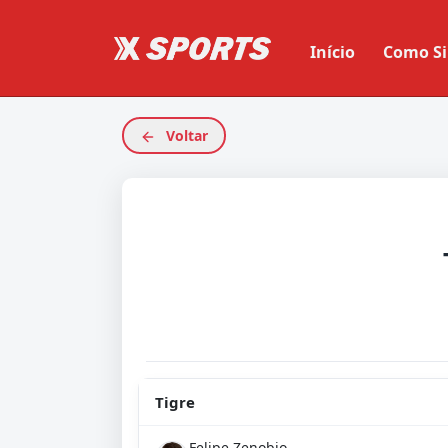
Início
Como Si
Voltar
Tigre
Felipe Zenobio