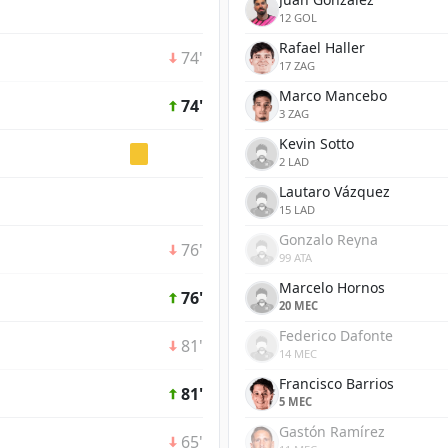
12 GOL
Rafael Haller
74'
17 ZAG
Marco Mancebo
74'
3 ZAG
Kevin Sotto
2 LAD
Lautaro Vázquez
15 LAD
Gonzalo Reyna
76'
99 ATA
Marcelo Hornos
76'
20 MEC
Federico Dafonte
81'
14 MEC
Francisco Barrios
81'
5 MEC
Gastón Ramírez
65'