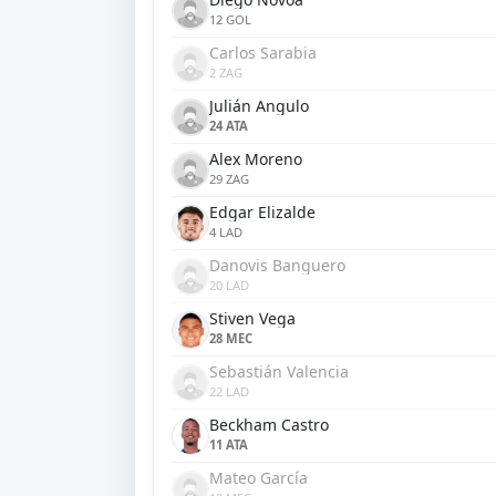
12 GOL
Carlos Sarabia
2 ZAG
Julián Angulo
24 ATA
Alex Moreno
29 ZAG
Edgar Elizalde
4 LAD
Danovis Banguero
20 LAD
Stiven Vega
28 MEC
Sebastián Valencia
22 LAD
Beckham Castro
11 ATA
Mateo García