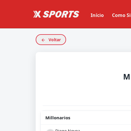
Início
Como Si
Voltar
Mi
Millonarios
Diego Novoa