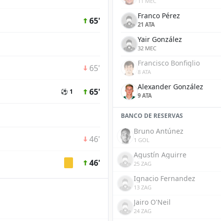
11 MEC
Franco Pérez
65'
21 ATA
Yair González
32 MEC
Francisco Bonfiglio
65'
8 ATA
Alexander González
65'
⚽ 1
9 ATA
BANCO DE RESERVAS
Bruno Antúnez
46'
1 GOL
Agustín Aguirre
46'
25 ZAG
Ignacio Fernandez
13 ZAG
Jairo O'Neil
24 ZAG