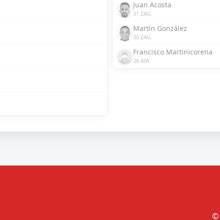
Juan Acosta
31 ZAG
Martín González
30 ZAG
Francisco Martinicorena
28 ATA
© 