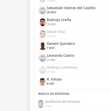
19 MEC
Sebastián Viveros del Castillo
30 MEC
Rodrigo Ureña
18 MEC
David Silva
14 MEC
Darwin Quintero
7 MEC
Leonardo Castro
23 ATA
Rodrigo Contreras
27 ATA
R. Falcao
9 ATA
BANCO DE RESERVAS
Guillermo de Amores
1 GOL