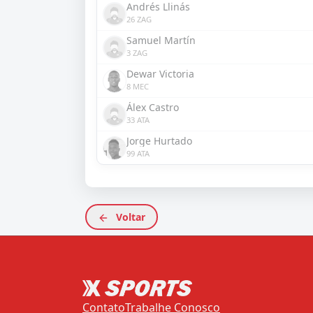
Andrés Llinás
26 ZAG
Samuel Martín
3 ZAG
Dewar Victoria
8 MEC
Álex Castro
33 ATA
Jorge Hurtado
99 ATA
Voltar
Contato
Trabalhe Conosco