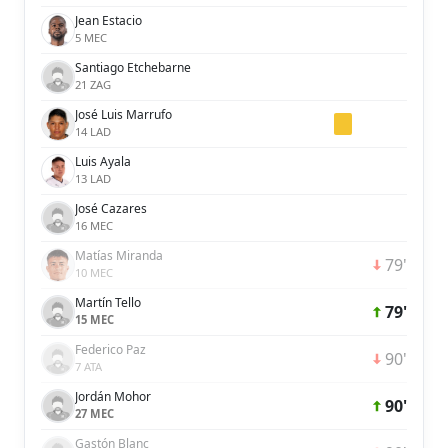
Jean Estacio
5 MEC
Santiago Etchebarne
21 ZAG
José Luis Marrufo
14 LAD
Luis Ayala
13 LAD
José Cazares
16 MEC
Matías Miranda
79'
10 MEC
Martín Tello
79'
15 MEC
Federico Paz
90'
7 ATA
Jordán Mohor
90'
27 MEC
Gastón Blanc