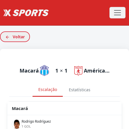
Voltar
Macará
1
×
1
América de Cali
Escalação
Estatísticas
Macará
Rodrigo Rodríguez
1 GOL