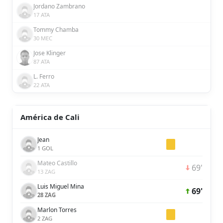
Jordano Zambrano
17 ATA
Tommy Chamba
30 MEC
Jose Klinger
87 ATA
L. Ferro
22 ATA
América de Cali
Jean
1 GOL
Mateo Castillo
69'
13 ZAG
Luis Miguel Mina
69'
28 ZAG
Marlon Torres
2 ZAG