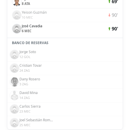
69'
8 ATA
Yeison Guzmán
90'
10 MEC
José Cavadia
90'
6 MEC
BANCO DE RESERVAS
Jorge Soto
12 GOL
Cristian Tovar
24 ZAG
Dany Rosero
3 ZAG
David Mina
14 ZAG
Carlos Sierra
23 MEC
Joel Sebastián Romero
25 MEC