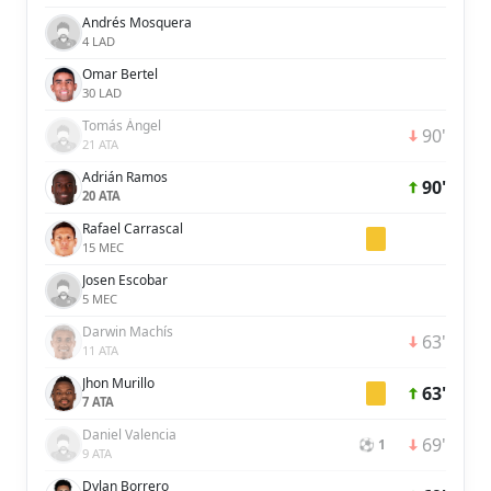
Andrés Mosquera
4 LAD
Omar Bertel
30 LAD
Tomás Ángel
90'
21 ATA
Adrián Ramos
90'
20 ATA
Rafael Carrascal
15 MEC
Josen Escobar
5 MEC
Darwin Machís
63'
11 ATA
Jhon Murillo
63'
7 ATA
Daniel Valencia
69'
⚽ 1
9 ATA
Dylan Borrero