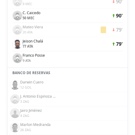
90'
8 MEC
C. Caicedo
90'
50 MEC
Mateo Viera
79'
20 ATA
Jeison Chalá
79'
77 ATA
Franco Posse
9 ATA
BANCO DE RESERVAS
Darwin Cuero
12 GOL
J. Antonio Espinoza Arizaga
3 ZAG
Jairo Jiménez
4 ZAG
Marlon Medranda
26 ZAG