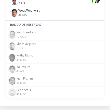
88'
7 ATA
Wout Weghorst
25 ATA
BANCO DE RESERVAS
Joeri Heerkens
12 GOL
Vitezslav Jaros
1 GOL
Jorthy Mokio
24 MEC
Ko Itakura
4 ZAG
Kian Fitz-Jim
28 MEC
Sean Steur
48 MEC