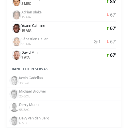
85'
8 MEC
Adrian Blake
67'
15 ATA
Yoann Cathline
67'
10 ATA
Sébastien Haller
67'
⚽ 1
91 ATA
David Min
67'
9 ATA
BANCO DE RESERVAS
Kevin Gadellaa
33 GOL
Michael Brouwer
25 GOL
Derry Murkin
55 ZAG
Davy van den Berg
6 MEC