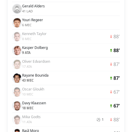
Gerald Alders
41 LAD
Youri Regeer
6 MEC
Kenneth Taylor
88'
8 MEC
Kasper Dolberg
88'
9 ATA
Oliver Edvardsen
87'
17 ATA
Rayane Bounida
87'
43 MEC
Oscar Gloukh
67'
10 MEC
Davy Klaassen
67'
18 MEC
Mika Godts
88'
⚽ 1
11 ATA
Raúl Moro