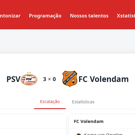
ntonizar
Programação
Nossos talentos
Xstatis
PSV
FC Volendam
3
×
0
Escalação
Estatísticas
FC Volendam
Kayne van Oevelen