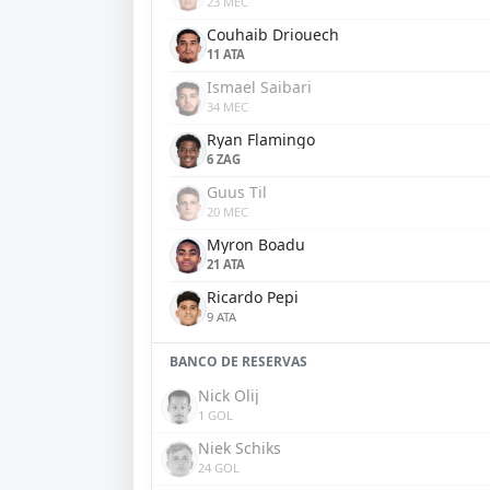
23 MEC
Couhaib Driouech
11 ATA
Ismael Saibari
34 MEC
Ryan Flamingo
6 ZAG
Guus Til
20 MEC
Myron Boadu
21 ATA
Ricardo Pepi
9 ATA
BANCO DE RESERVAS
Nick Olij
1 GOL
Niek Schiks
24 GOL