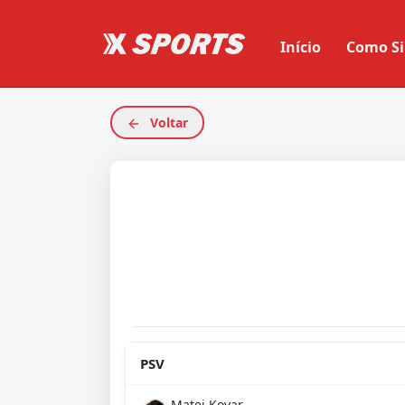
Início
Como Si
Voltar
PSV
Matej Kovar