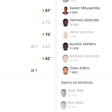
8 MEC
Xavier Mbuyamba
61'
4 ZAG
Yannick Leliendal
73'
32 ZAG
Henk Veerman
73'
9 ATA
Aurelio Oehlers
62'
⚽ 1
11 ATA
Anthony Descotte
62'
99 ATA
Ozan Kökcü
⚽ 1
7 MEC
BANCO DE RESERVAS
Dion Vlak
22 GOL
Roy Steur
16 GOL