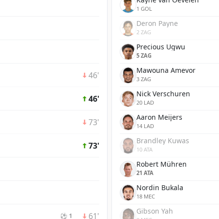
1 GOL
Deron Payne
2 ZAG
Precious Ugwu
5 ZAG
Mawouna Amevor
46'
3 ZAG
Nick Verschuren
46'
20 LAD
Aaron Meijers
73'
14 LAD
Brandley Kuwas
73'
10 ATA
Robert Mühren
21 ATA
Nordin Bukala
18 MEC
Gibson Yah
61'
⚽ 1