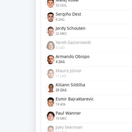
32 GOL
Sergiño Dest
8 ZAG
Jerdy Schouten
22 MEC
Yarek Gasiorowski
3 LAD
Armando Obispo
4 ZAG
Mauro Júnior
17 LAD
Kiliann Sildillia
25 ZAG
Esmir Bajraktarevic
19 ATA
Paul Wanner
10 MEC
Joey Veerman