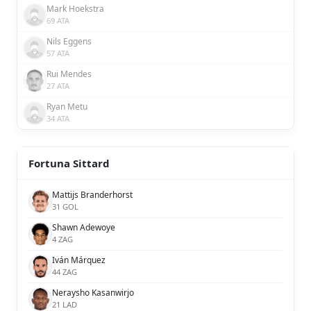
Mark Hoekstra
69 ATA
Nils Eggens
57 ATA
Rui Mendes
27 ATA
Ryan Metu
34 ATA
Fortuna Sittard
Mattijs Branderhorst
31 GOL
Shawn Adewoye
4 ZAG
Iván Márquez
44 ZAG
Neraysho Kasanwirjo
21 LAD