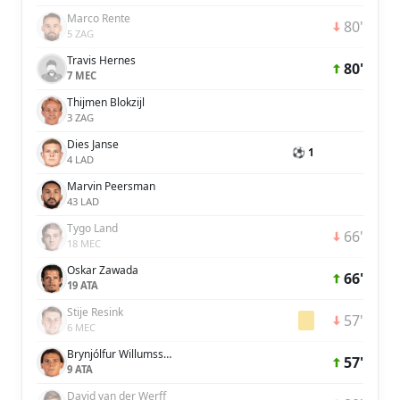
Marco Rente
80'
5 ZAG
Travis Hernes
80'
7 MEC
Thijmen Blokzijl
3 ZAG
Dies Janse
⚽ 1
4 LAD
Marvin Peersman
43 LAD
Tygo Land
66'
18 MEC
Oskar Zawada
66'
19 ATA
Stije Resink
57'
6 MEC
Brynjólfur Willumsson
57'
9 ATA
David van der Werff