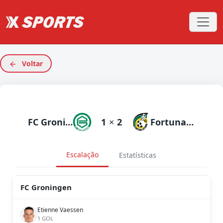
Voltar
FC Groningen
1
×
2
Fortuna Sittard
Escalação
Estatísticas
FC Groningen
Etienne Vaessen
1 GOL