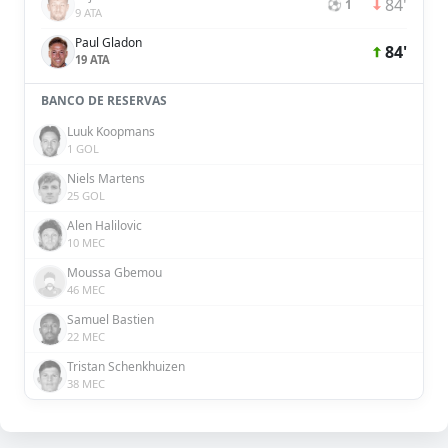
84'
⚽ 1
9 ATA
Paul Gladon
84'
19 ATA
BANCO DE RESERVAS
Luuk Koopmans
1 GOL
Niels Martens
25 GOL
Alen Halilovic
10 MEC
Moussa Gbemou
46 MEC
Samuel Bastien
22 MEC
Tristan Schenkhuizen
38 MEC