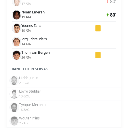
80'
17 ATA
Noam Emeran
80'
11 ATA
Younes Taha
10 ATA
Jorg Schreuders
14 ATA
Thom van Bergen
26 ATA
BANCO DE RESERVAS
Hidde Jurjus
21 GOL
Lovro Stubljar
13 GOL
Tyrique Mercera
16 ZAG
Wouter Prins
2 ZAG