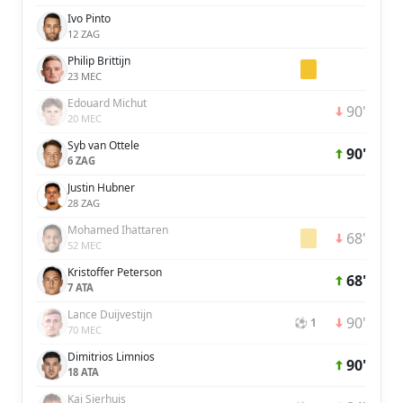
Ivo Pinto
12 ZAG
Philip Brittijn
23 MEC
Edouard Michut
90'
20 MEC
Syb van Ottele
90'
6 ZAG
Justin Hubner
28 ZAG
Mohamed Ihattaren
68'
52 MEC
Kristoffer Peterson
68'
7 ATA
Lance Duijvestijn
90'
⚽ 1
70 MEC
Dimitrios Limnios
90'
18 ATA
Kaj Sierhuis