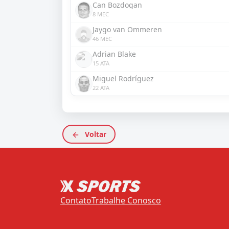
Can Bozdogan
8 MEC
Jaygo van Ommeren
46 MEC
Adrian Blake
15 ATA
Miguel Rodríguez
22 ATA
Voltar
Contato
Trabalhe Conosco