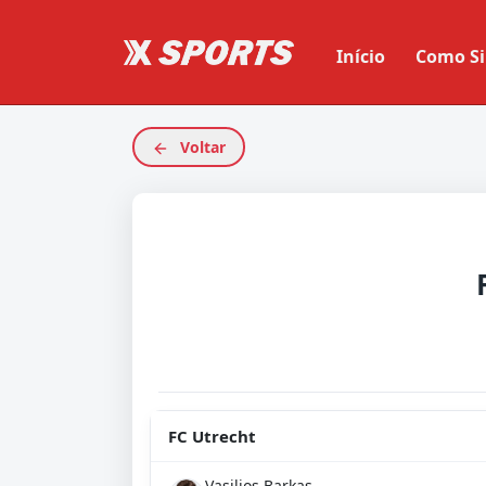
Início
Como Si
Voltar
FC Utrecht
Vasilios Barkas