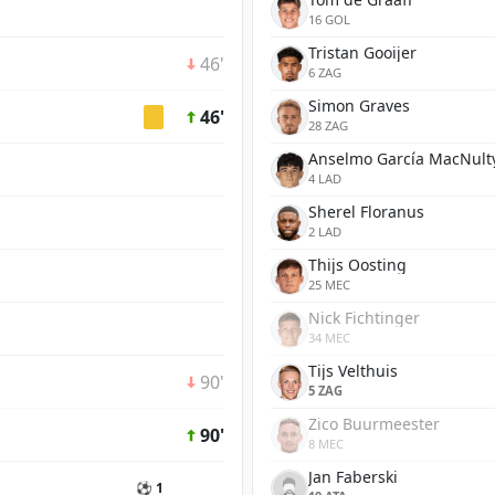
16 GOL
Tristan Gooijer
46'
6 ZAG
Simon Graves
46'
28 ZAG
Anselmo García MacNult
4 LAD
Sherel Floranus
2 LAD
Thijs Oosting
25 MEC
Nick Fichtinger
34 MEC
Tijs Velthuis
90'
5 ZAG
Zico Buurmeester
90'
8 MEC
Jan Faberski
⚽ 1