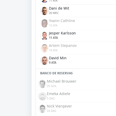
77 ATA
Dani de Wit
20 MEC
Yoann Cathline
10 ATA
Jesper Karlsson
11 ATA
Artem Stepanov
18 ATA
David Min
9 ATA
BANCO DE RESERVAS
Michael Brouwer
25 GOL
Emeka Adiele
5 ZAG
Nick Viergever
24 ZAG