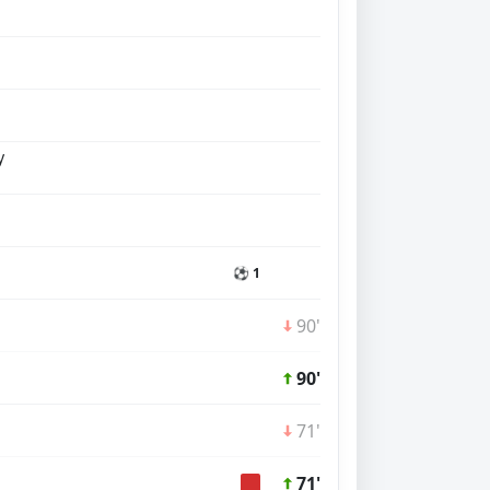
y
⚽ 1
90'
90'
71'
71'