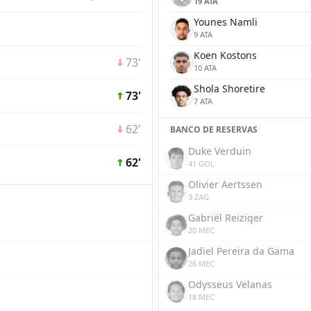
19 ATA
Younes Namli
9 ATA
Koen Kostons
73'
10 ATA
Shola Shoretire
73'
7 ATA
62'
BANCO DE RESERVAS
Duke Verduin
62'
41 GOL
Olivier Aertssen
3 ZAG
Gabriël Reiziger
20 MEC
Jadiel Pereira da Gama
26 MEC
Odysseus Velanas
18 MEC