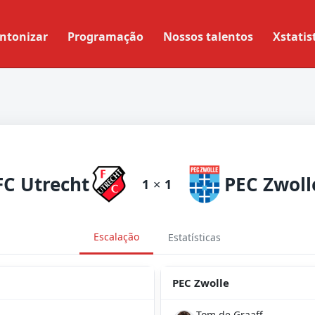
ntonizar
Programação
Nossos talentos
Xstatis
FC Utrecht
PEC Zwoll
1
×
1
Escalação
Estatísticas
PEC Zwolle
Tom de Graaff