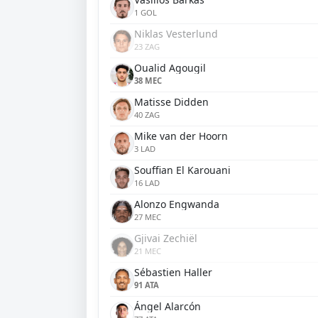
1 GOL
Niklas Vesterlund
23 ZAG
Oualid Agougil
38 MEC
Matisse Didden
40 ZAG
Mike van der Hoorn
3 LAD
Souffian El Karouani
16 LAD
Alonzo Engwanda
27 MEC
Gjivai Zechiël
21 MEC
Sébastien Haller
91 ATA
Ángel Alarcón