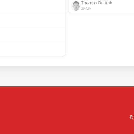
Thomas Buitink
29 ATA
© 