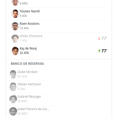
8 MEC
Younes Namli
9 ATA
Koen Kostons
10 ATA
Shola Shoretire
77'
7 ATA
Kaj de Rooij
77'
22 ATA
BANCO DE RESERVAS
Duke Verduin
41 GOL
Olivier Aertssen
3 ZAG
Gabriël Reiziger
20 MEC
Jadiel Pereira da Gama
26 MEC