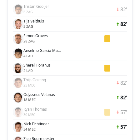
Tristan Gooijer
82'
6 ZAG
Tijs Velthuis
82'
5 ZAG
Simon Graves
28 ZAG
Anselmo García MacNulty
4 LAD
Sherel Floranus
2 LAD
Thijs Oosting
82'
25 MEC
Odysseus Velanas
82'
18 MEC
Ryan Thomas
57'
30 MEC
Nick Fichtinger
57'
34 MEC
Zico Buurmeester