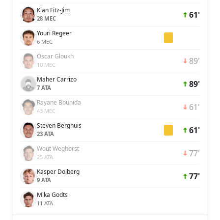
Kian Fitz-Jim
61'
28 MEC
Youri Regeer
6 MEC
Oscar Gloukh
89'
10 MEC
Maher Carrizo
89'
7 ATA
Rayane Bounida
61'
43 MEC
Steven Berghuis
61'
23 ATA
Wout Weghorst
77'
25 ATA
Kasper Dolberg
77'
9 ATA
Mika Godts
11 ATA