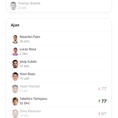
Thomas Buitink
29 ATA
Ajax
Maarten Paes
26 GOL
Lucas Rosa
2 ZAG
Josip Sutalo
37 ZAG
Youri Baas
15 LAD
Owen Wijndal
77'
5 LAD
Takehiro Tomiyasu
77'
32 ZAG
Davy Klaassen
61'
18 MEC