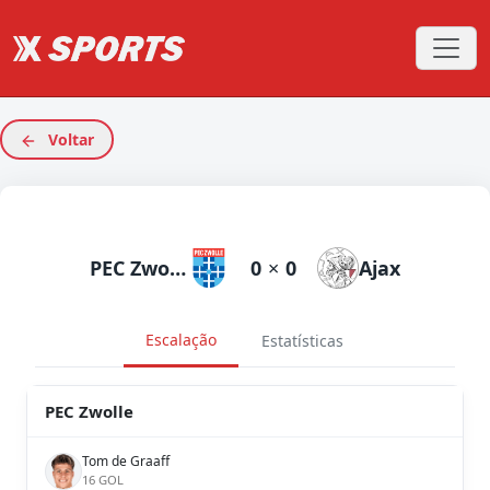
Voltar
PEC Zwolle
0
×
0
Ajax
Escalação
Estatísticas
PEC Zwolle
Tom de Graaff
16 GOL