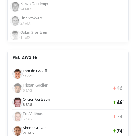
Kenzo Goudmijn
24 MEC
Finn Stokkers
27 ATA
Oskar Sivertsen
11 ATA
PEC Zwolle
Tom de Graaff
16 GOL
Tristan Gooijer
46'
6 ZAG
Olivier Aertssen
46'
3 ZAG
Tijs Velthuis
74'
5 ZAG
Simon Graves
74'
28 ZAG