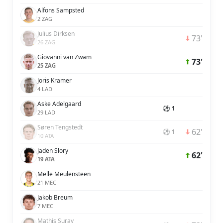
Alfons Sampsted
2 ZAG
Julius Dirksen
73'
26 ZAG
Giovanni van Zwam
73'
25 ZAG
Joris Kramer
4 LAD
Aske Adelgaard
⚽ 1
29 LAD
Søren Tengstedt
62'
⚽ 1
10 ATA
Jaden Slory
62'
19 ATA
Melle Meulensteen
21 MEC
Jakob Breum
7 MEC
Mathis Suray