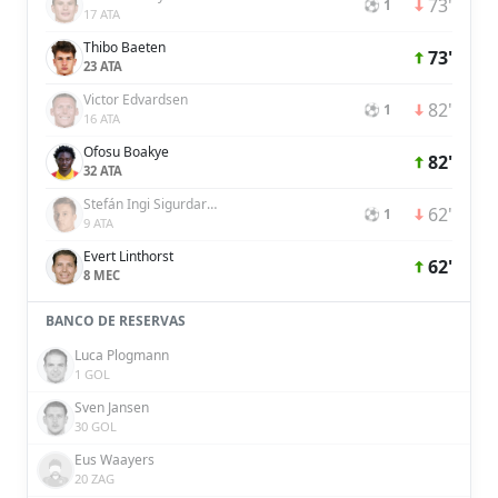
73'
⚽ 1
17 ATA
Thibo Baeten
73'
23 ATA
Victor Edvardsen
82'
⚽ 1
16 ATA
Ofosu Boakye
82'
32 ATA
Stefán Ingi Sigurdarson
62'
⚽ 1
9 ATA
Evert Linthorst
62'
8 MEC
BANCO DE RESERVAS
Luca Plogmann
1 GOL
Sven Jansen
30 GOL
Eus Waayers
20 ZAG