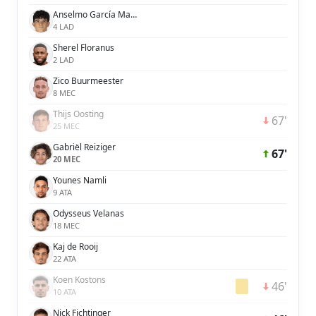
Anselmo García MacNulty
4 LAD
Sherel Floranus
2 LAD
Zico Buurmeester
8 MEC
Thijs Oosting
67'
25 MEC
Gabriël Reiziger
67'
20 MEC
Younes Namli
9 ATA
Odysseus Velanas
18 MEC
Kaj de Rooij
22 ATA
Koen Kostons
46'
10 ATA
Nick Fichtinger