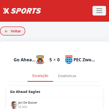
Voltar
Go Ahead Eagles
5
×
0
PEC Zwolle
Escalação
Estatísticas
Go Ahead Eagles
Jari De Busser
22 GOL