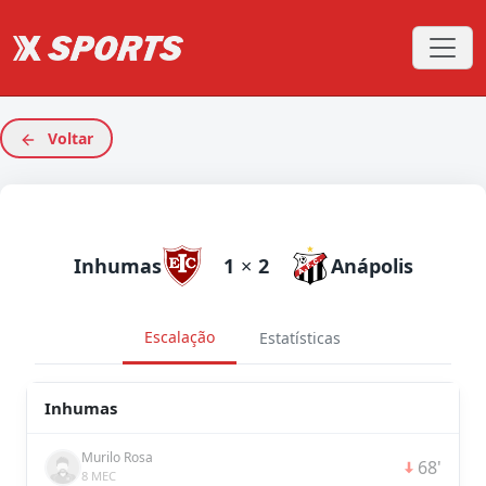
Voltar
Inhumas
1
×
2
Anápolis
Escalação
Estatísticas
Inhumas
Murilo Rosa
68'
8 MEC