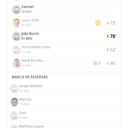
Samuel
28 MEC
Lucas Milla
78'
25 MEC
João Borim
78'
41 MEC
Fernandinho Paiva
62'
11 ATA
Nenê Bonilha
46'
⚽ 1
10 MEC
BANCO DE RESERVAS
Kauan Martins
33 ZAG
Marcão
13 ZAG
Giva
5 MEC
Matheus Lagoa