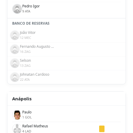
Pedro Igor
9 ATA
BANCO DE RESERVAS
João Vitor
12 MEC
Fernando Augusto Rodrigues de Araujo
16 ZAG
Selson
13 ZAG
Johnatan Cardoso
22 ATA
Anápolis
Paulo
1 GOL
Rafael Matheus
4 LAD