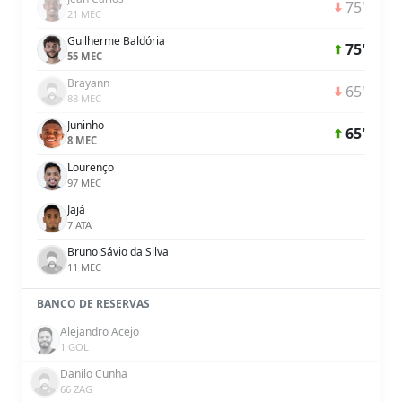
75'
21 MEC
Guilherme Baldória
75'
55 MEC
Brayann
65'
88 MEC
Juninho
65'
8 MEC
Lourenço
97 MEC
Jajá
7 ATA
Bruno Sávio da Silva
11 MEC
BANCO DE RESERVAS
Alejandro Acejo
1 GOL
Danilo Cunha
66 ZAG