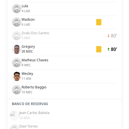
Lula
4 LAD
Wadson
6 LAD
Dudu Dos Santos
80'
5 MEC
Gregory
80'
20 MEC
Matheus Chaves
8 MEC
Wesley
11 ATA
Roberto Baggio
10 MEC
BANCO DE RESERVAS
Jean Carlos Batista
12 GOL
Davi Torres