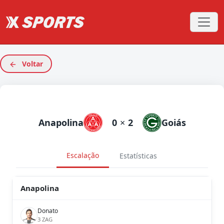
Voltar
Anapolina
0
×
2
Goiás
Escalação
Estatísticas
Anapolina
Donato
3 ZAG