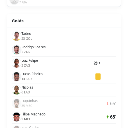
7 ATA
Goiás
Tadeu
23 GOL
Rodrigo Soares
2 ZAG
Luiz Felipe
⚽ 1
3 ZAG
Lucas Ribeiro
14 LAD
Nicolas
6 LAD
Luquinhas
65'
35 MEC
Filipe Machado
65'
5 MEC
Jean Carlos