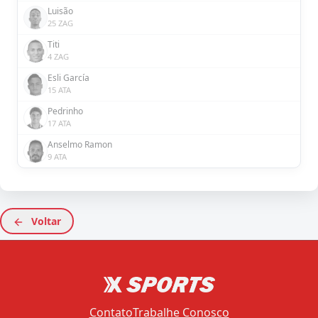
Luisão
25 ZAG
Titi
4 ZAG
Esli García
15 ATA
Pedrinho
17 ATA
Anselmo Ramon
9 ATA
Voltar
Contato
Trabalhe Conosco