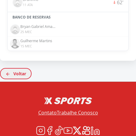
62'
11 ATA
BANCO DE RESERVAS
Bryan Gabriel Amancio
25 MEC
Guilherme Martins
15 MEC
Voltar
Contato
Trabalhe Conosco