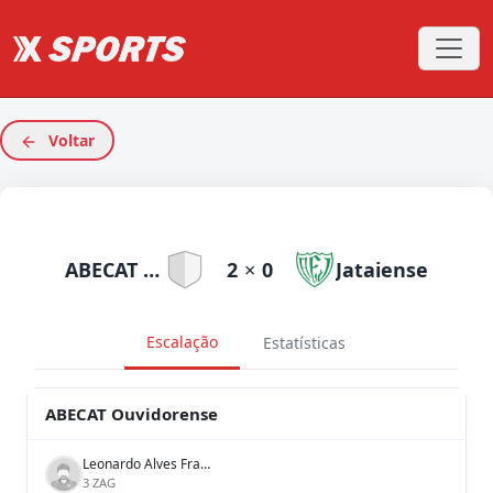
Voltar
ABECAT Ouvidorense
2
×
0
Jataiense
Escalação
Estatísticas
ABECAT Ouvidorense
Leonardo Alves Franzin
3 ZAG