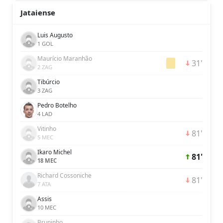
Jataiense
Luis Augusto
1 GOL
Maurício Maranhão
31'
2 ZAG
Tibúrcio
3 ZAG
Pedro Botelho
4 LAD
Vitinho
81'
5 MEC
Ikaro Michel
81'
18 MEC
Richard Cossoniche
81'
7 ATA
Assis
10 MEC
Bruninho