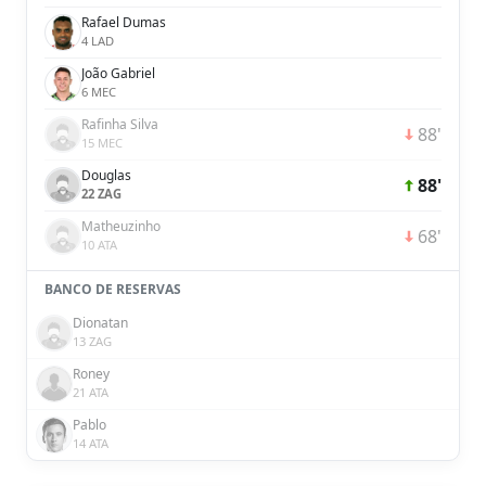
Rafael Dumas
4 LAD
João Gabriel
6 MEC
Rafinha Silva
88'
15 MEC
Douglas
88'
22 ZAG
Matheuzinho
68'
10 ATA
BANCO DE RESERVAS
Dionatan
13 ZAG
Roney
21 ATA
Pablo
14 ATA