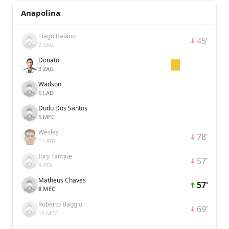
Anapolina
Tiago Baiano
45'
2 ZAG
Donato
3 ZAG
Wadson
6 LAD
Dudu Dos Santos
5 MEC
Wesley
78'
11 ATA
Iury Tanque
57'
9 ATA
Matheus Chaves
57'
8 MEC
Roberto Baggio
69'
10 MEC