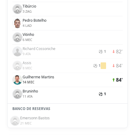
Tibúrcio
3 ZAG
Pedro Botelho
4 LAD
Vitinho
6 MEC
Richard Cossoniche
82'
⚽ 1
9 ATA
Assis
84'
⚽ 1
8 MEC
Guilherme Martins
84'
14 MEC
Bruninho
⚽ 1
11 ATA
BANCO DE RESERVAS
Emersonn Bastos
21 MEC