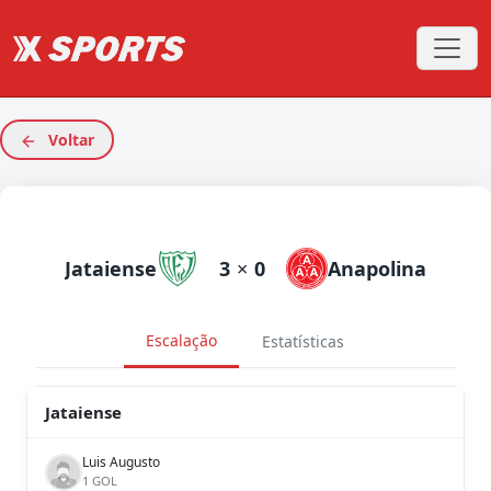
Voltar
Jataiense
3
×
0
Anapolina
Escalação
Estatísticas
Jataiense
Luis Augusto
1 GOL