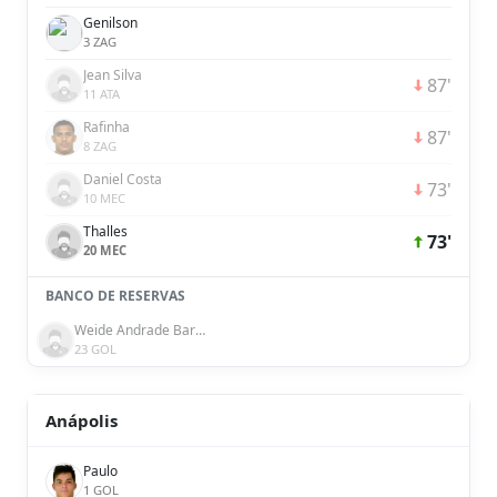
Genilson
3 ZAG
Jean Silva
87'
11 ATA
Rafinha
87'
8 ZAG
Daniel Costa
73'
10 MEC
Thalles
73'
20 MEC
BANCO DE RESERVAS
Weide Andrade Barbosa
23 GOL
Anápolis
Paulo
1 GOL