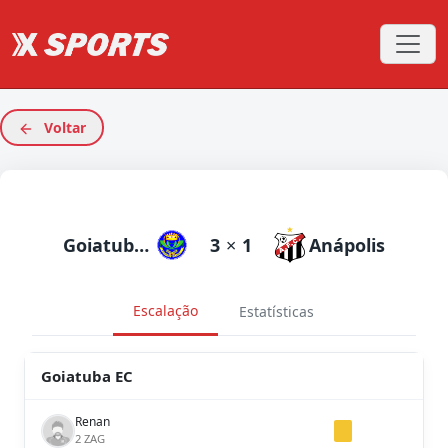
Voltar
Goiatuba EC
3
×
1
Anápolis
Escalação
Estatísticas
Goiatuba EC
Renan
2 ZAG