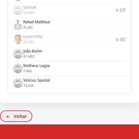
Samuel
69'
28 MEC
Rafael Matheus
4 LAD
Lucas Milla
46'
25 MEC
João Borim
41 MEC
Matheus Lagoa
7 ATA
Vinicius Spaniol
19 ATA
Voltar